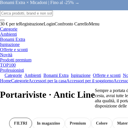
Bonami Extra × Micadoni |
Fino al -25% →
30 € per te
Registrazione
Login
Confronto
Carrello
Menu
Categorie
Ambienti
Bonami Extra
Ispirazione
Offerte e sconti
Novità
Prodotti premium
TOP100
Professionisti
Categorie
Ambienti
Bonami Extra
Ispirazione
Offerte e sconti
No
Home
Categorie
Accessori per la casa
Accessori per il soggiorno
Accessor
Sempre a portata d
Portariviste · Antic Line
cesta, avrai tutte 
alta qualità, il p
disposizione delle 
FILTRI
In magazzino
Premium
Colore
Mater