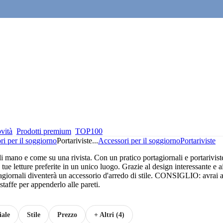
vità
Prodotti premium
TOP100
i per il soggiorno
Portariviste
...
Accessori per il soggiorno
Portariviste
i mano e come su una rivista. Con un pratico portagiornali e portarivist
le tue letture preferite in un unico luogo. Grazie al design interessante e a
ortagiornali diventerà un accessorio d'arredo di stile. CONSIGLIO: avrai 
staffe per appenderlo alle pareti.
iale
Stile
Prezzo
+ Altri (4)