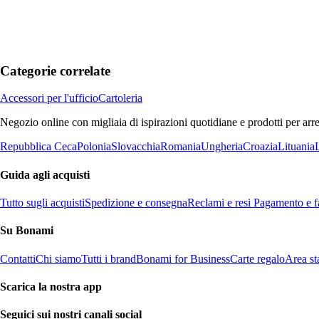
Categorie correlate
Accessori per l'ufficio
Cartoleria
Negozio online con migliaia di ispirazioni quotidiane e prodotti per arre
Repubblica Ceca
Polonia
Slovacchia
Romania
Ungheria
Croazia
Lituania
Guida agli acquisti
Tutto sugli acquisti
Spedizione e consegna
Reclami e resi
Pagamento e fa
Su Bonami
Contatti
Chi siamo
Tutti i brand
Bonami for Business
Carte regalo
Area s
Scarica la nostra app
Seguici sui nostri canali social