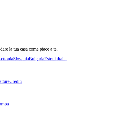
dare la tua casa come piace a te.
Lettonia
Slovenia
Bulgaria
Estonia
Italia
tture
Crediti
tampa