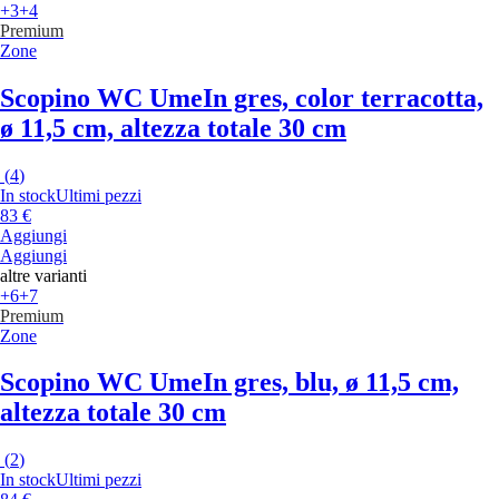
+3
+4
Premium
Zone
Scopino WC Ume
In gres, color terracotta,
ø 11,5 cm, altezza totale 30 cm
(
4
)
In stock
Ultimi pezzi
83 €
Aggiungi
Aggiungi
altre varianti
+6
+7
Premium
Zone
Scopino WC Ume
In gres, blu, ø 11,5 cm,
altezza totale 30 cm
(
2
)
In stock
Ultimi pezzi