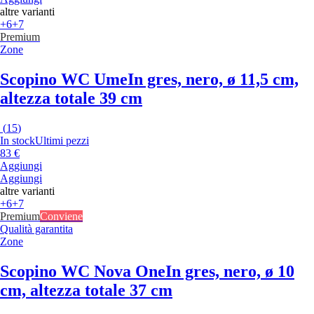
altre varianti
+6
+7
Premium
Zone
Scopino WC Ume
In gres, nero, ø 11,5 cm,
altezza totale 39 cm
(
15
)
In stock
Ultimi pezzi
83 €
Aggiungi
Aggiungi
altre varianti
+6
+7
Premium
Conviene
Qualità garantita
Zone
Scopino WC Nova One
In gres, nero, ø 10
cm, altezza totale 37 cm