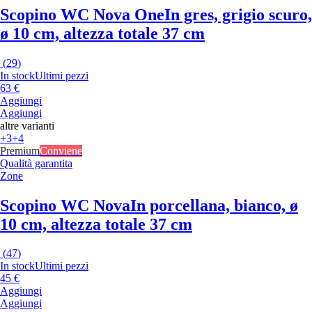
Scopino WC Nova One
In gres, grigio scuro,
ø 10 cm, altezza totale 37 cm
(
29
)
In stock
Ultimi pezzi
63 €
Aggiungi
Aggiungi
altre varianti
+3
+4
Premium
Conviene
Qualità garantita
Zone
Scopino WC Nova
In porcellana, bianco, ø
10 cm, altezza totale 37 cm
(
47
)
In stock
Ultimi pezzi
45 €
Aggiungi
Aggiungi