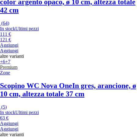
color argento opaco, ø 10 cm, altezza totale
42 cm
(
64
)
In stock
Ultimi pezzi
111 €
121 €
Aggiungi
Aggiungi
altre varianti
+6
+7
Premium
Zone
Scopino WC Nova One
In gres, arancione, ø
10 cm, altezza totale 37 cm
(
5
)
In stock
Ultimi pezzi
63 €
Aggiungi
Aggiungi
altre varianti