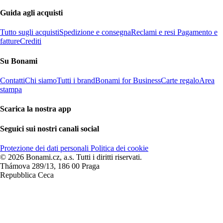
Guida agli acquisti
Tutto sugli acquisti
Spedizione e consegna
Reclami e resi
Pagamento e
fatture
Crediti
Su Bonami
Contatti
Chi siamo
Tutti i brand
Bonami for Business
Carte regalo
Area
stampa
Scarica la nostra app
Seguici sui nostri canali social
Protezione dei dati personali
Politica dei cookie
© 2026 Bonami.cz, a.s. Tutti i diritti riservati.
Thámova 289/13, 186 00 Praga
Repubblica Ceca