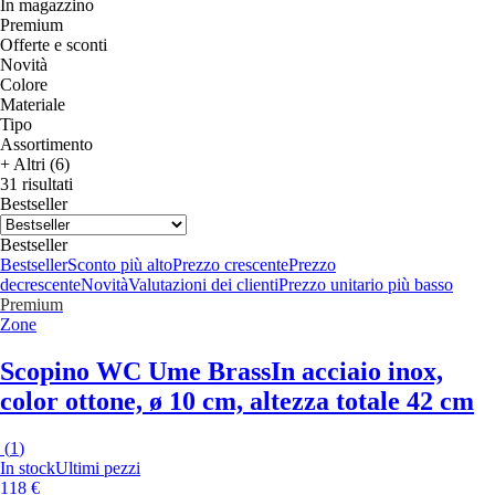
In magazzino
Premium
Offerte e sconti
Novità
Colore
Materiale
Tipo
Assortimento
+ Altri (6)
31 risultati
Bestseller
Bestseller
Bestseller
Sconto più alto
Prezzo crescente
Prezzo
decrescente
Novità
Valutazioni dei clienti
Prezzo unitario più basso
Premium
Zone
Scopino WC Ume Brass
In acciaio inox,
color ottone, ø 10 cm, altezza totale 42 cm
(
1
)
In stock
Ultimi pezzi
118 €