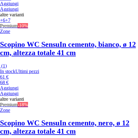
Aggiungi
Aggiungi
altre varianti
+6
+7
Premium
-10%
Zone
Scopino WC Sensu
In cemento, bianco, ø 12
cm, altezza totale 41 cm
(
1
)
In stock
Ultimi pezzi
61 €
68 €
Aggiungi
Aggiungi
altre varianti
Premium
-18%
Zone
Scopino WC Sensu
In cemento, nero, ø 12
cm, altezza totale 41 cm