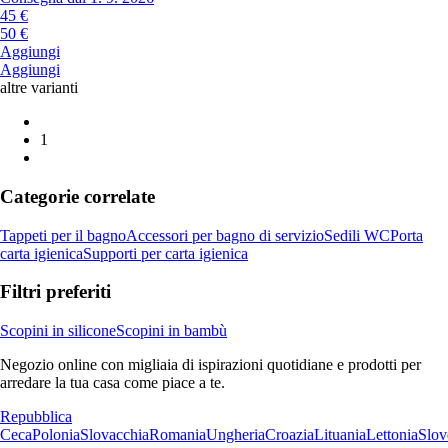
45 €
50 €
Aggiungi
Aggiungi
altre varianti
1
Categorie correlate
Tappeti per il bagno
Accessori per bagno di servizio
Sedili WC
Porta
carta igienica
Supporti per carta igienica
Filtri preferiti
Scopini in silicone
Scopini in bambù
Negozio online con migliaia di ispirazioni quotidiane e prodotti per
arredare la tua casa come piace a te.
Repubblica
Ceca
Polonia
Slovacchia
Romania
Ungheria
Croazia
Lituania
Lettonia
Slov