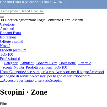
Bonami Extra × Micadoni |
Fino al -25% →
30 € per te
Registrazione
Login
Confronto
Carrello
Menu
Categorie
Ambienti
Bonami Extra
Ispirazione
Offerte e sconti
Novità
Prodotti premium
TOP100
Professionisti
Categorie
Ambienti
Bonami Extra
Ispirazione
Offerte e
sconti
Novità
Prodotti premium
TOP100
Home
Categorie
Accessori per la casa
Accessori per il bagno
Accessori
per bagno di servizio
Accessori per bagno di servizio
Scopini
...
Accessori per bagno di servizio
Scopini
Scopini · Zone
Filtri