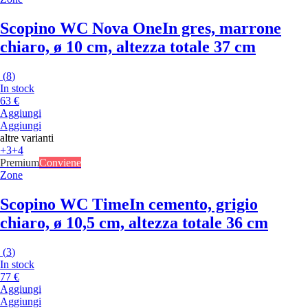
Scopino WC Nova One
In gres, marrone
chiaro, ø 10 cm, altezza totale 37 cm
(
8
)
In stock
63 €
Aggiungi
Aggiungi
altre varianti
+3
+4
Premium
Conviene
Zone
Scopino WC Time
In cemento, grigio
chiaro, ø 10,5 cm, altezza totale 36 cm
(
3
)
In stock
77 €
Aggiungi
Aggiungi