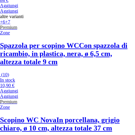
84 €
Aggiungi
Aggiungi
altre varianti
+6
+7
Premium
Zone
Spazzola per scopino WC
Con spazzola di
ricambio, in plastica, nera, ø 6,5 cm,
altezza totale 9 cm
(
10
)
In stock
10,90 €
Aggiungi
Aggiungi
Premium
Zone
Scopino WC Nova
In porcellana, grigio
chiaro, ø 10 cm, altezza totale 37 cm