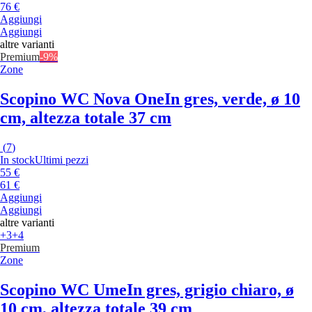
76 €
Aggiungi
Aggiungi
altre varianti
Premium
-9%
Zone
Scopino WC Nova One
In gres, verde, ø 10
cm, altezza totale 37 cm
(
7
)
In stock
Ultimi pezzi
55 €
61 €
Aggiungi
Aggiungi
altre varianti
+3
+4
Premium
Zone
Scopino WC Ume
In gres, grigio chiaro, ø
10 cm, altezza totale 39 cm