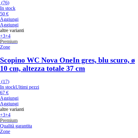
(
76
)
In stock
50 €
Aggiungi
Aggiungi
altre varianti
+3
+4
Premium
Zone
Scopino WC Nova One
In gres, blu scuro, ø
10 cm, altezza totale 37 cm
(
17
)
In stock
Ultimi pezzi
67 €
Aggiungi
Aggiungi
altre varianti
+3
+4
Premium
Qualità garantita
Zone