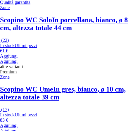
Qualità garantita
Zone
Scopino WC Solo
In porcellana, bianco, ø 8
cm, altezza totale 44 cm
(
22
)
In stock
Ultimi pezzi
61 €
Aggiungi
Aggiungi
altre varianti
Premium
Zone
Scopino WC Ume
In gres, bianco, ø 10 cm,
altezza totale 39 cm
(
17
)
In stock
Ultimi pezzi
83 €
Aggiungi
Aggiungi