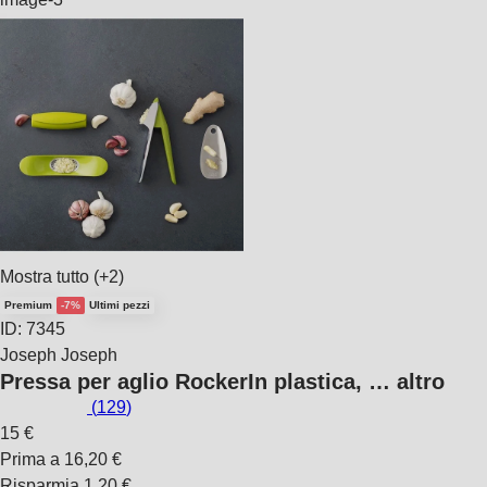
Mostra tutto
(+2)
Premium
-7%
Ultimi pezzi
ID: 7345
Joseph Joseph
Pressa per aglio Rocker
In plastica
, …
altro
(
129
)
15 €
Prima a
16,20 €
Risparmia 1,20 €