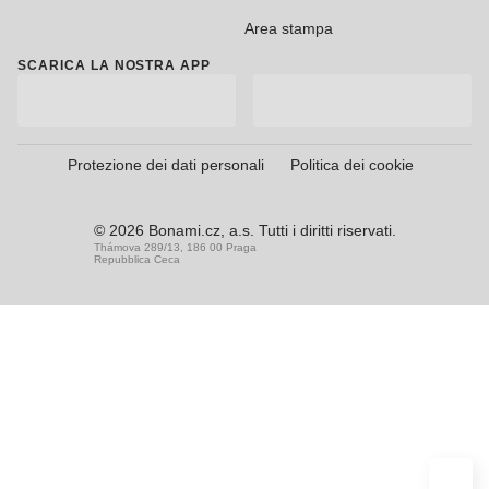
Area stampa
SCARICA LA NOSTRA APP
Protezione dei dati personali
Politica dei cookie
© 2026 Bonami.cz, a.s. Tutti i diritti riservati.
Thámova 289/13, 186 00 Praga
Repubblica Ceca