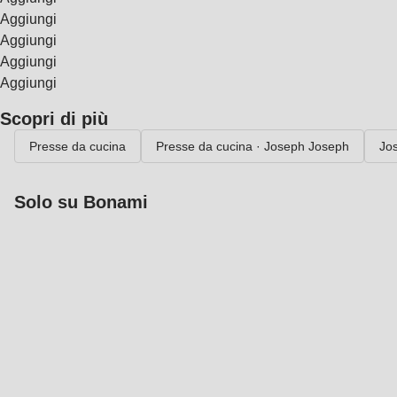
Aggiungi
Aggiungi
Aggiungi
Aggiungi
Scopri di più
Presse da cucina
Presse da cucina · Joseph Joseph
Jo
Solo su Bonami
Saldi estivi fino al
-40%