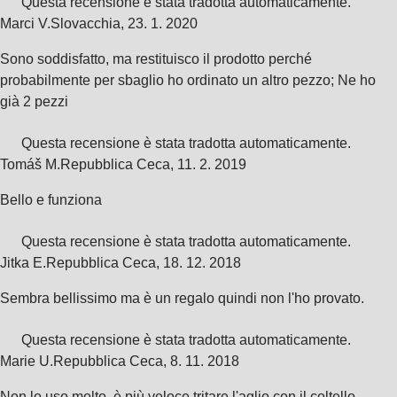
Questa recensione è stata tradotta automaticamente.
Marci V.
Slovacchia
,
23. 1. 2020
Sono soddisfatto, ma restituisco il prodotto perché
probabilmente per sbaglio ho ordinato un altro pezzo; Ne ho
già 2 pezzi
Questa recensione è stata tradotta automaticamente.
Tomáš M.
Repubblica Ceca
,
11. 2. 2019
Bello e funziona
Questa recensione è stata tradotta automaticamente.
Jitka E.
Repubblica Ceca
,
18. 12. 2018
Sembra bellissimo ma è un regalo quindi non l'ho provato.
Questa recensione è stata tradotta automaticamente.
Marie U.
Repubblica Ceca
,
8. 11. 2018
Non lo uso molto, è più veloce tritare l'aglio con il coltello.