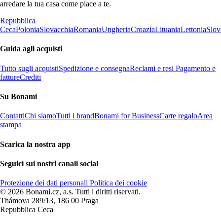
arredare la tua casa come piace a te.
Repubblica
Ceca
Polonia
Slovacchia
Romania
Ungheria
Croazia
Lituania
Lettonia
Slov
Guida agli acquisti
Tutto sugli acquisti
Spedizione e consegna
Reclami e resi
Pagamento e
fatture
Crediti
Su Bonami
Contatti
Chi siamo
Tutti i brand
Bonami for Business
Carte regalo
Area
stampa
Scarica la nostra app
Seguici sui nostri canali social
Protezione dei dati personali
Politica dei cookie
© 2026 Bonami.cz, a.s. Tutti i diritti riservati.
Thámova 289/13, 186 00 Praga
Repubblica Ceca