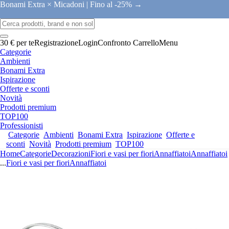
Bonami Extra × Micadoni |
Fino al -25% →
30 € per te
Registrazione
Login
Confronto
Carrello
Menu
Categorie
Ambienti
Bonami Extra
Ispirazione
Offerte e sconti
Novità
Prodotti premium
TOP100
Professionisti
Categorie
Ambienti
Bonami Extra
Ispirazione
Offerte e
sconti
Novità
Prodotti premium
TOP100
Home
Categorie
Decorazioni
Fiori e vasi per fiori
Annaffiatoi
Annaffiatoi
...
Fiori e vasi per fiori
Annaffiatoi