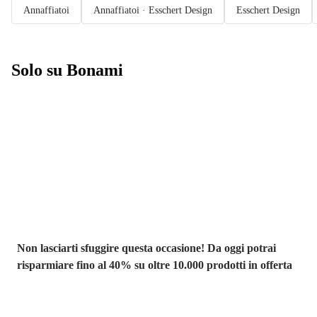
Annaffiatoi
Annaffiatoi · Esschert Design
Esschert Design
Solo su Bonami
Saldi estivi fino
al -40%
Non lasciarti sfuggire questa occasione! Da oggi potrai
risparmiare fino al 40% su oltre 10.000 prodotti in offerta
Giardino in saldo