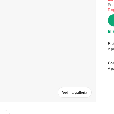
Pre
Ris
In 
Rit
A p
Con
A p
Vedi la galleria