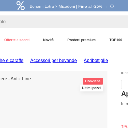
Bonami Extra × Micadoni |
Fino al -25% →
Offerte e sconti
Novità
Prodotti premium
TOP100
he e caraffe
Accessori per bevande
Apribottiglie
ID:
Conviene
Ultimi pezzi
Ap
In 
15