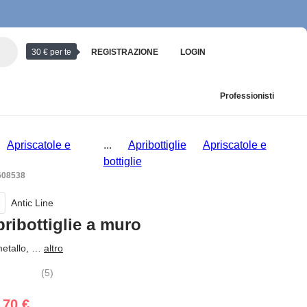
30 € per te
REGISTRAZIONE
LOGIN
Professionisti
Apriscatole e
...
Apribottiglie
Apriscatole e
bottiglie
 608538
Antic Line
ribottiglie a muro
metallo
, …
altro
(
5
)
,70 €