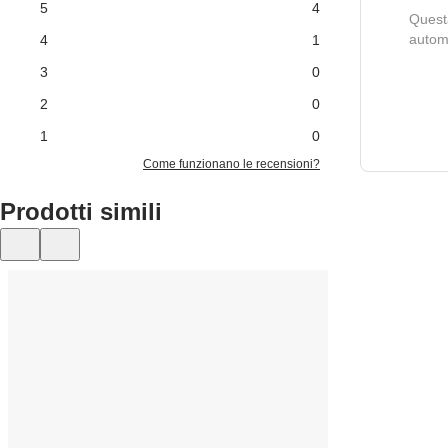
5
4
Questa
autom
4
1
3
0
2
0
1
0
Come funzionano le recensioni?
Prodotti simili