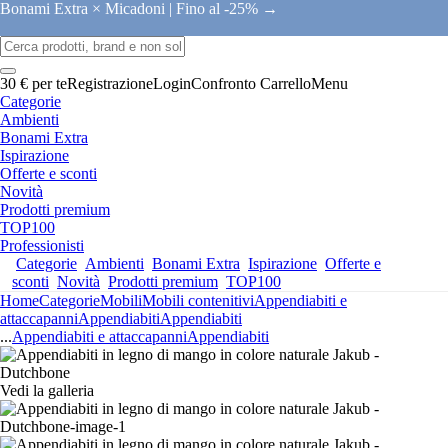
Bonami Extra × Micadoni |
Fino al -25% →
30 € per te
Registrazione
Login
Confronto
Carrello
Menu
Categorie
Ambienti
Bonami Extra
Ispirazione
Offerte e sconti
Novità
Prodotti premium
TOP100
Professionisti
Categorie
Ambienti
Bonami Extra
Ispirazione
Offerte e
sconti
Novità
Prodotti premium
TOP100
Home
Categorie
Mobili
Mobili contenitivi
Appendiabiti e
attaccapanni
Appendiabiti
Appendiabiti
...
Appendiabiti e attaccapanni
Appendiabiti
Vedi la galleria