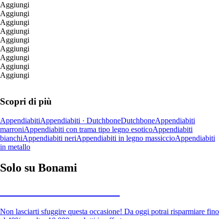
Aggiungi
Aggiungi
Aggiungi
Aggiungi
Aggiungi
Aggiungi
Aggiungi
Aggiungi
Aggiungi
Scopri di più
Appendiabiti
Appendiabiti · Dutchbone
Dutchbone
Appendiabiti
marroni
Appendiabiti con trama tipo legno esotico
Appendiabiti
bianchi
Appendiabiti neri
Appendiabiti in legno massiccio
Appendiabiti
in metallo
Solo su Bonami
Saldi estivi fino al -40%
Non lasciarti sfuggire questa occasione! Da oggi potrai risparmiare fino