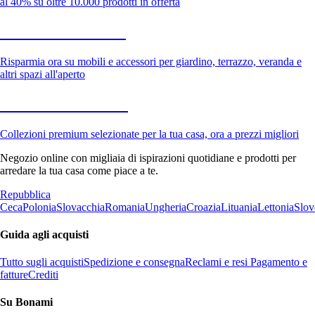
al 40% su oltre 10.000 prodotti in offerta
Giardino in saldo
Risparmia ora su mobili e accessori per giardino, terrazzo, veranda e
altri spazi all'aperto
Premium in saldo
Collezioni premium selezionate per la tua casa, ora a prezzi migliori
Negozio online con migliaia di ispirazioni quotidiane e prodotti per
arredare la tua casa come piace a te.
Repubblica
Ceca
Polonia
Slovacchia
Romania
Ungheria
Croazia
Lituania
Lettonia
Slov
Guida agli acquisti
Tutto sugli acquisti
Spedizione e consegna
Reclami e resi
Pagamento e
fatture
Crediti
Su Bonami