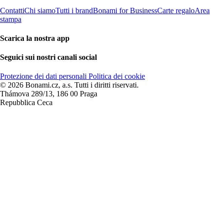
Contatti
Chi siamo
Tutti i brand
Bonami for Business
Carte regalo
Area
stampa
Scarica la nostra app
Seguici sui nostri canali social
Protezione dei dati personali
Politica dei cookie
© 2026 Bonami.cz, a.s. Tutti i diritti riservati.
Thámova 289/13, 186 00 Praga
Repubblica Ceca