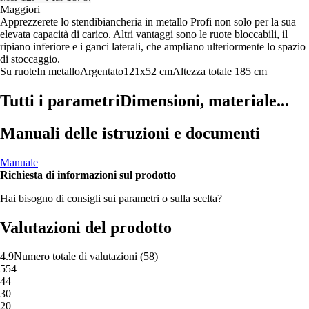
Maggiori
Apprezzerete lo stendibiancheria in metallo Profi non solo per la sua
elevata capacità di carico. Altri vantaggi sono le ruote bloccabili, il
ripiano inferiore e i ganci laterali, che ampliano ulteriormente lo spazio
di stoccaggio.
Su ruote
In metallo
Argentato
121x52 cm
Altezza totale 185 cm
Tutti i parametri
Dimensioni, materiale...
Manuali delle istruzioni e documenti
Manuale
Richiesta di informazioni sul prodotto
Hai bisogno di consigli sui parametri o sulla scelta?
Valutazioni del prodotto
4.9
Numero totale di valutazioni
(
58
)
5
54
4
4
3
0
2
0