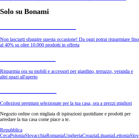
Solo su Bonami
Saldi estivi fino al -40%
Non lasciarti sfuggire questa occasione! Da oggi potrai risparmiare fino
al 40% su oltre 10.000 prodotti in offerta
Giardino in saldo
Risparmia ora su mobili e accessori per giardino, terrazzo, veranda e
altri spazi all'aperto
Premium in saldo
Collezioni premium selezionate per la tua casa, ora a prezzi migliori
Negozio online con migliaia di ispirazioni quotidiane e prodotti per
arredare la tua casa come piace a te.
Repubblica
Ceca
Polonia
Slovacchia
Romania
Ungheria
Croazia
Lituania
Lettonia
Slov