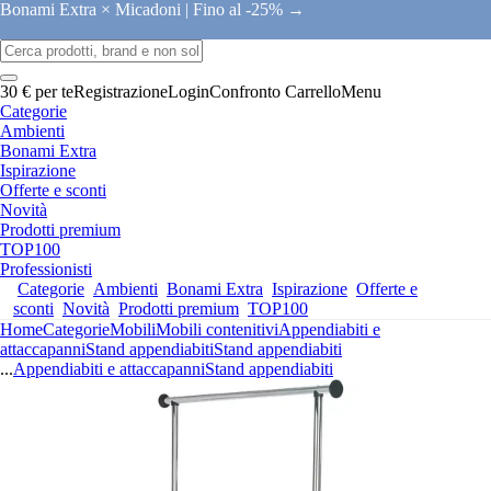
Bonami Extra × Micadoni |
Fino al -25% →
30 € per te
Registrazione
Login
Confronto
Carrello
Menu
Categorie
Ambienti
Bonami Extra
Ispirazione
Offerte e sconti
Novità
Prodotti premium
TOP100
Professionisti
Categorie
Ambienti
Bonami Extra
Ispirazione
Offerte e
sconti
Novità
Prodotti premium
TOP100
Home
Categorie
Mobili
Mobili contenitivi
Appendiabiti e
attaccapanni
Stand appendiabiti
Stand appendiabiti
...
Appendiabiti e attaccapanni
Stand appendiabiti