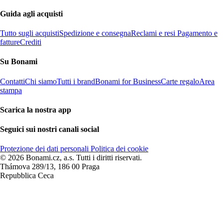
Guida agli acquisti
Tutto sugli acquisti
Spedizione e consegna
Reclami e resi
Pagamento e
fatture
Crediti
Su Bonami
Contatti
Chi siamo
Tutti i brand
Bonami for Business
Carte regalo
Area
stampa
Scarica la nostra app
Seguici sui nostri canali social
Protezione dei dati personali
Politica dei cookie
© 2026 Bonami.cz, a.s. Tutti i diritti riservati.
Thámova 289/13, 186 00 Praga
Repubblica Ceca