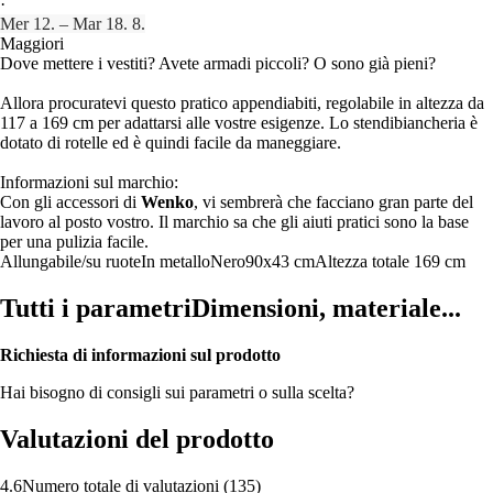
·
Mer 12. – Mar 18. 8.
Maggiori
Dove mettere i vestiti? Avete armadi piccoli? O sono già pieni?
Allora procuratevi questo pratico appendiabiti, regolabile in altezza da
117 a 169 cm per adattarsi alle vostre esigenze. Lo stendibiancheria è
dotato di rotelle ed è quindi facile da maneggiare.
Informazioni sul marchio:
Con gli accessori di
Wenko
, vi sembrerà che facciano gran parte del
lavoro al posto vostro. Il marchio sa che gli aiuti pratici sono la base
per una pulizia facile.
Allungabile/su ruote
In metallo
Nero
90x43 cm
Altezza totale 169 cm
Tutti i parametri
Dimensioni, materiale...
Richiesta di informazioni sul prodotto
Hai bisogno di consigli sui parametri o sulla scelta?
Valutazioni del prodotto
4.6
Numero totale di valutazioni
(
135
)