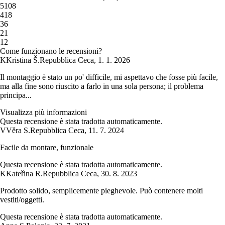
5
108
4
18
3
6
2
1
1
2
Come funzionano le recensioni?
K
Kristina Š.
Repubblica Ceca
,
1. 1. 2026
Il montaggio è stato un po' difficile, mi aspettavo che fosse più facile,
ma alla fine sono riuscito a farlo in una sola persona; il problema
principa...
Visualizza più informazioni
Questa recensione è stata tradotta automaticamente.
V
Věra S.
Repubblica Ceca
,
11. 7. 2024
Facile da montare, funzionale
Questa recensione è stata tradotta automaticamente.
K
Kateřina R.
Repubblica Ceca
,
30. 8. 2023
Prodotto solido, semplicemente pieghevole. Può contenere molti
vestiti/oggetti.
Questa recensione è stata tradotta automaticamente.