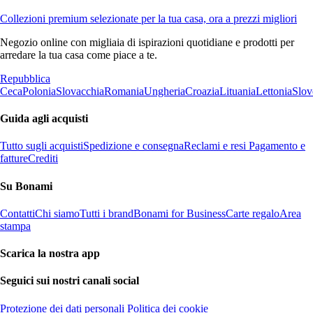
Collezioni premium selezionate per la tua casa, ora a prezzi migliori
Negozio online con migliaia di ispirazioni quotidiane e prodotti per
arredare la tua casa come piace a te.
Repubblica
Ceca
Polonia
Slovacchia
Romania
Ungheria
Croazia
Lituania
Lettonia
Slov
Guida agli acquisti
Tutto sugli acquisti
Spedizione e consegna
Reclami e resi
Pagamento e
fatture
Crediti
Su Bonami
Contatti
Chi siamo
Tutti i brand
Bonami for Business
Carte regalo
Area
stampa
Scarica la nostra app
Seguici sui nostri canali social
Protezione dei dati personali
Politica dei cookie