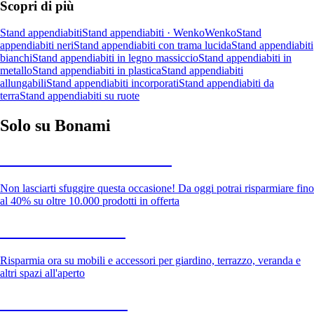
Scopri di più
Stand appendiabiti
Stand appendiabiti · Wenko
Wenko
Stand
appendiabiti neri
Stand appendiabiti con trama lucida
Stand appendiabiti
bianchi
Stand appendiabiti in legno massiccio
Stand appendiabiti in
metallo
Stand appendiabiti in plastica
Stand appendiabiti
allungabili
Stand appendiabiti incorporati
Stand appendiabiti da
terra
Stand appendiabiti su ruote
Solo su Bonami
Saldi estivi fino al -40%
Non lasciarti sfuggire questa occasione! Da oggi potrai risparmiare fino
al 40% su oltre 10.000 prodotti in offerta
Giardino in saldo
Risparmia ora su mobili e accessori per giardino, terrazzo, veranda e
altri spazi all'aperto
Premium in saldo