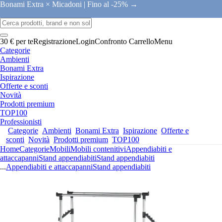
Bonami Extra × Micadoni |
Fino al -25% →
30 € per te
Registrazione
Login
Confronto
Carrello
Menu
Categorie
Ambienti
Bonami Extra
Ispirazione
Offerte e sconti
Novità
Prodotti premium
TOP100
Professionisti
Categorie
Ambienti
Bonami Extra
Ispirazione
Offerte e
sconti
Novità
Prodotti premium
TOP100
Home
Categorie
Mobili
Mobili contenitivi
Appendiabiti e
attaccapanni
Stand appendiabiti
Stand appendiabiti
...
Appendiabiti e attaccapanni
Stand appendiabiti