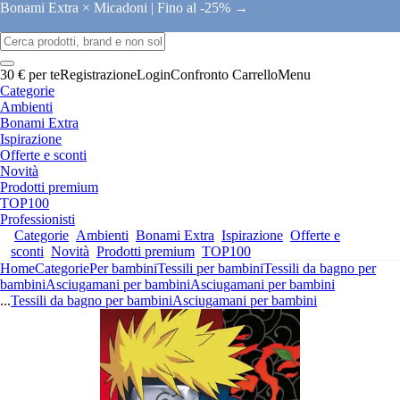
Bonami Extra × Micadoni |
Fino al -25% →
30 € per te
Registrazione
Login
Confronto
Carrello
Menu
Categorie
Ambienti
Bonami Extra
Ispirazione
Offerte e sconti
Novità
Prodotti premium
TOP100
Professionisti
Categorie
Ambienti
Bonami Extra
Ispirazione
Offerte e
sconti
Novità
Prodotti premium
TOP100
Home
Categorie
Per bambini
Tessili per bambini
Tessili da bagno per
bambini
Asciugamani per bambini
Asciugamani per bambini
...
Tessili da bagno per bambini
Asciugamani per bambini