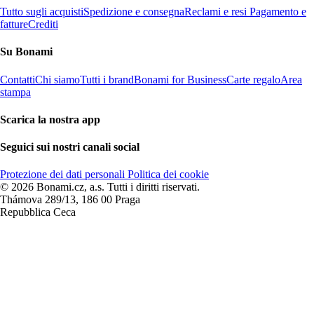
Tutto sugli acquisti
Spedizione e consegna
Reclami e resi
Pagamento e
fatture
Crediti
Su Bonami
Contatti
Chi siamo
Tutti i brand
Bonami for Business
Carte regalo
Area
stampa
Scarica la nostra app
Seguici sui nostri canali social
Protezione dei dati personali
Politica dei cookie
© 2026 Bonami.cz, a.s. Tutti i diritti riservati.
Thámova 289/13, 186 00 Praga
Repubblica Ceca