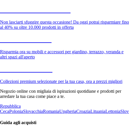
Saldi estivi fino al -40%
Non lasciarti sfuggire questa occasione! Da oggi potrai risparmiare fino
al 40% su oltre 10.000 prodotti in offerta
Giardino in saldo
Risparmia ora su mobili e accessori per giardino, terrazzo, veranda e
altri spazi all'aperto
Premium in saldo
Collezioni premium selezionate per la tua casa, ora a prezzi migliori
Negozio online con migliaia di ispirazioni quotidiane e prodotti per
arredare la tua casa come piace a te.
Repubblica
Ceca
Polonia
Slovacchia
Romania
Ungheria
Croazia
Lituania
Lettonia
Slov
Guida agli acquisti