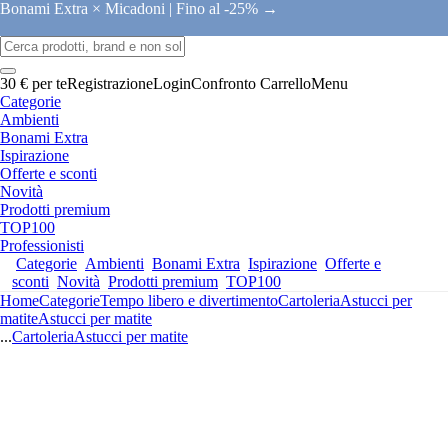
Bonami Extra × Micadoni |
Fino al -25% →
30 € per te
Registrazione
Login
Confronto
Carrello
Menu
Categorie
Ambienti
Bonami Extra
Ispirazione
Offerte e sconti
Novità
Prodotti premium
TOP100
Professionisti
Categorie
Ambienti
Bonami Extra
Ispirazione
Offerte e
sconti
Novità
Prodotti premium
TOP100
Home
Categorie
Tempo libero e divertimento
Cartoleria
Astucci per
matite
Astucci per matite
...
Cartoleria
Astucci per matite