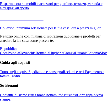
Risparmia ora su mobili e accessori per giardino, terrazzo, veranda e
altri spazi all'aperto
Premium in saldo
Collezioni premium selezionate per la tua casa, ora a prezzi migliori
Negozio online con migliaia di ispirazioni quotidiane e prodotti per
arredare la tua casa come piace a te.
Repubblica
Ceca
Polonia
Slovacchia
Romania
Ungheria
Croazia
Lituania
Lettonia
Slov
Guida agli acquisti
Tutto sugli acquisti
Spedizione e consegna
Reclami e resi
Pagamento e
fatture
Crediti
Su Bonami
Contatti
Chi siamo
Tutti i brand
Bonami for Business
Carte regalo
Area
stampa