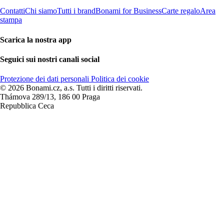
Contatti
Chi siamo
Tutti i brand
Bonami for Business
Carte regalo
Area
stampa
Scarica la nostra app
Seguici sui nostri canali social
Protezione dei dati personali
Politica dei cookie
© 2026 Bonami.cz, a.s. Tutti i diritti riservati.
Thámova 289/13, 186 00 Praga
Repubblica Ceca