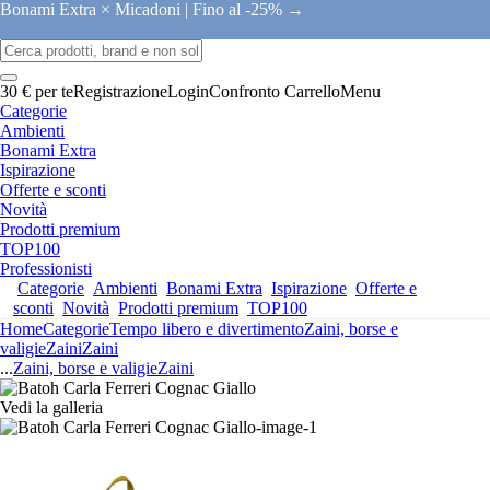
Bonami Extra × Micadoni |
Fino al -25% →
30 € per te
Registrazione
Login
Confronto
Carrello
Menu
Categorie
Ambienti
Bonami Extra
Ispirazione
Offerte e sconti
Novità
Prodotti premium
TOP100
Professionisti
Categorie
Ambienti
Bonami Extra
Ispirazione
Offerte e
sconti
Novità
Prodotti premium
TOP100
Home
Categorie
Tempo libero e divertimento
Zaini, borse e
valigie
Zaini
Zaini
...
Zaini, borse e valigie
Zaini
Vedi la galleria