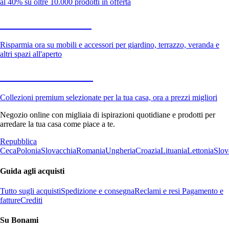
al 40% su oltre 10.000 prodotti in offerta
Giardino in saldo
Risparmia ora su mobili e accessori per giardino, terrazzo, veranda e
altri spazi all'aperto
Premium in saldo
Collezioni premium selezionate per la tua casa, ora a prezzi migliori
Negozio online con migliaia di ispirazioni quotidiane e prodotti per
arredare la tua casa come piace a te.
Repubblica
Ceca
Polonia
Slovacchia
Romania
Ungheria
Croazia
Lituania
Lettonia
Slov
Guida agli acquisti
Tutto sugli acquisti
Spedizione e consegna
Reclami e resi
Pagamento e
fatture
Crediti
Su Bonami