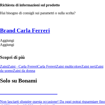
Richiesta di informazioni sul prodotto
Hai bisogno di consigli sui parametri o sulla scelta?
Brand Carla Ferreri
Aggiungi
Aggiungi
Scopri di più
Zaini
Zaini · Carla Ferreri
Carla Ferreri
Zaini multicolore
Zaini neri
Zaini
da uomo
Zaini da donna
Solo su Bonami
Saldi estivi fino al -40%
Non lasciarti sfuggire questa occasione! Da oggi potrai risparmiare fino