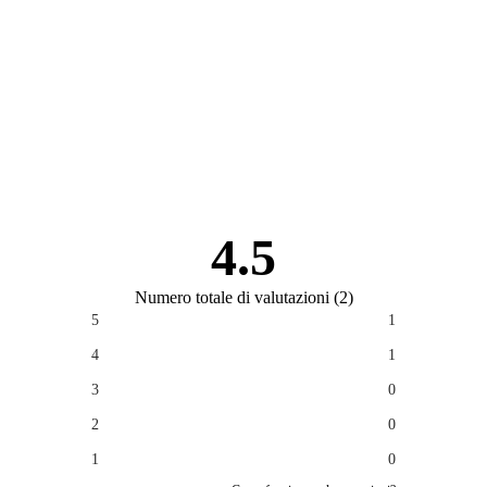
4.5
Numero totale di valutazioni
(
2
)
5
1
4
1
3
0
2
0
1
0