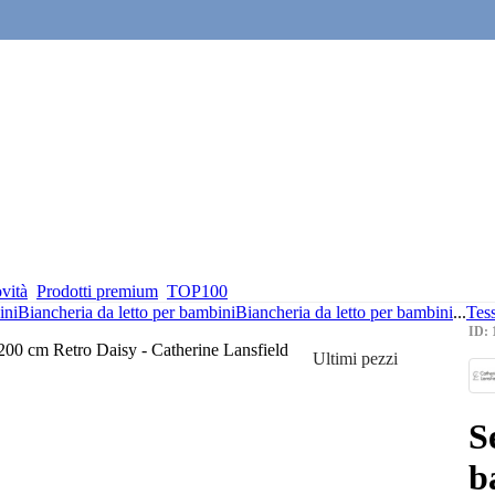
vità
Prodotti premium
TOP100
ini
Biancheria da letto per bambini
Biancheria da letto per bambini
...
Tess
ID: 
Ultimi pezzi
S
b