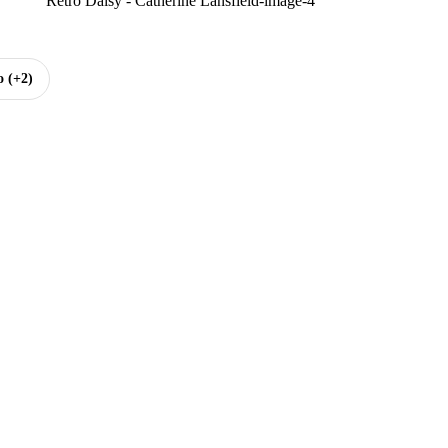
o
(+2)