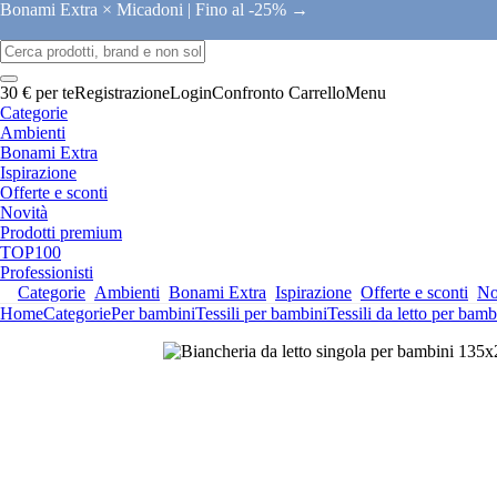
Bonami Extra × Micadoni |
Fino al -25% →
30 € per te
Registrazione
Login
Confronto
Carrello
Menu
Categorie
Ambienti
Bonami Extra
Ispirazione
Offerte e sconti
Novità
Prodotti premium
TOP100
Professionisti
Categorie
Ambienti
Bonami Extra
Ispirazione
Offerte e sconti
No
Home
Categorie
Per bambini
Tessili per bambini
Tessili da letto per bamb