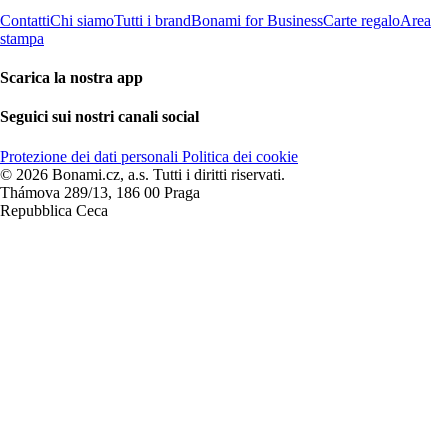
Contatti
Chi siamo
Tutti i brand
Bonami for Business
Carte regalo
Area
stampa
Scarica la nostra app
Seguici sui nostri canali social
Protezione dei dati personali
Politica dei cookie
© 2026 Bonami.cz, a.s. Tutti i diritti riservati.
Thámova 289/13, 186 00 Praga
Repubblica Ceca