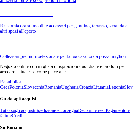
al 40% su oltre 10.000 prodotti in offerta
Giardino in saldo
Risparmia ora su mobili e accessori per giardino, terrazzo, veranda e
altri spazi all'aperto
Premium in saldo
Collezioni premium selezionate per la tua casa, ora a prezzi migliori
Negozio online con migliaia di ispirazioni quotidiane e prodotti per
arredare la tua casa come piace a te.
Repubblica
Ceca
Polonia
Slovacchia
Romania
Ungheria
Croazia
Lituania
Lettonia
Slov
Guida agli acquisti
Tutto sugli acquisti
Spedizione e consegna
Reclami e resi
Pagamento e
fatture
Crediti
Su Bonami