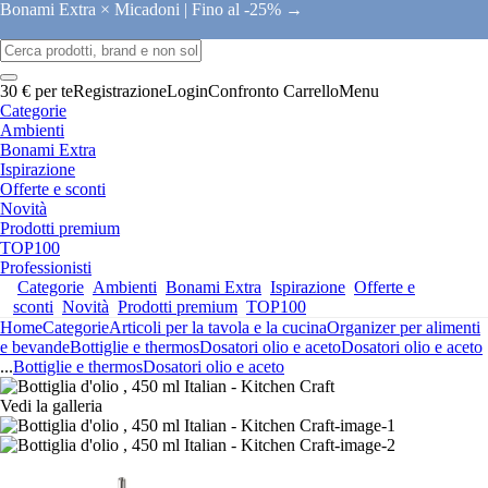
Bonami Extra × Micadoni |
Fino al -25% →
30 € per te
Registrazione
Login
Confronto
Carrello
Menu
Categorie
Ambienti
Bonami Extra
Ispirazione
Offerte e sconti
Novità
Prodotti premium
TOP100
Professionisti
Categorie
Ambienti
Bonami Extra
Ispirazione
Offerte e
sconti
Novità
Prodotti premium
TOP100
Home
Categorie
Articoli per la tavola e la cucina
Organizer per alimenti
e bevande
Bottiglie e thermos
Dosatori olio e aceto
Dosatori olio e aceto
...
Bottiglie e thermos
Dosatori olio e aceto
Vedi la galleria