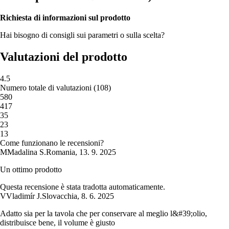
Richiesta di informazioni sul prodotto
Hai bisogno di consigli sui parametri o sulla scelta?
Valutazioni del prodotto
4.5
Numero totale di valutazioni
(
108
)
5
80
4
17
3
5
2
3
1
3
Come funzionano le recensioni?
M
Madalina S.
Romania
,
13. 9. 2025
Un ottimo prodotto
Questa recensione è stata tradotta automaticamente.
V
Vladimír J.
Slovacchia
,
8. 6. 2025
Adatto sia per la tavola che per conservare al meglio l&#39;olio,
distribuisce bene, il volume è giusto