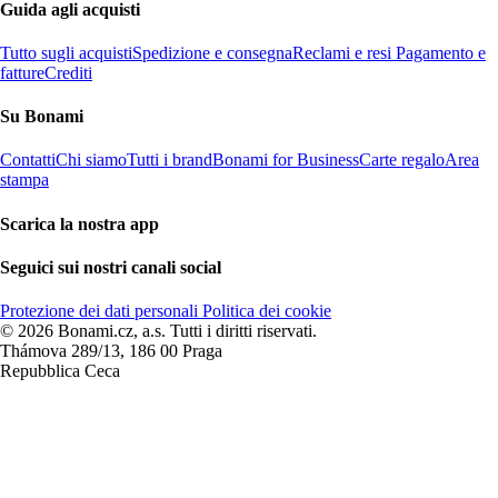
Guida agli acquisti
Tutto sugli acquisti
Spedizione e consegna
Reclami e resi
Pagamento e
fatture
Crediti
Su Bonami
Contatti
Chi siamo
Tutti i brand
Bonami for Business
Carte regalo
Area
stampa
Scarica la nostra app
Seguici sui nostri canali social
Protezione dei dati personali
Politica dei cookie
© 2026 Bonami.cz, a.s. Tutti i diritti riservati.
Thámova 289/13, 186 00 Praga
Repubblica Ceca