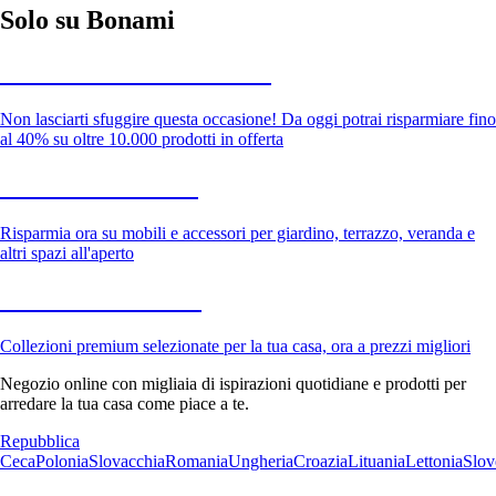
Solo su Bonami
Saldi estivi fino al -40%
Non lasciarti sfuggire questa occasione! Da oggi potrai risparmiare fino
al 40% su oltre 10.000 prodotti in offerta
Giardino in saldo
Risparmia ora su mobili e accessori per giardino, terrazzo, veranda e
altri spazi all'aperto
Premium in saldo
Collezioni premium selezionate per la tua casa, ora a prezzi migliori
Negozio online con migliaia di ispirazioni quotidiane e prodotti per
arredare la tua casa come piace a te.
Repubblica
Ceca
Polonia
Slovacchia
Romania
Ungheria
Croazia
Lituania
Lettonia
Slov