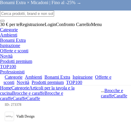
Bonami Extra × Micadoni |
Fino al -25% →
30 € per te
Registrazione
Login
Confronto
Carrello
Menu
Categorie
Ambienti
Bonami Extra
Ispirazione
Offerte e sconti
Novità
Prodotti premium
TOP100
Professionisti
Categorie
Ambienti
Bonami Extra
Ispirazione
Offerte e
sconti
Novità
Prodotti premium
TOP100
Home
Categorie
Articoli per la tavola e la
...
Brocche e
cucina
Brocche e caraffe
Brocche e
caraffe
Caraffe
caraffe
Caraffe
Caraffe
ID: 273378
Vialli Design