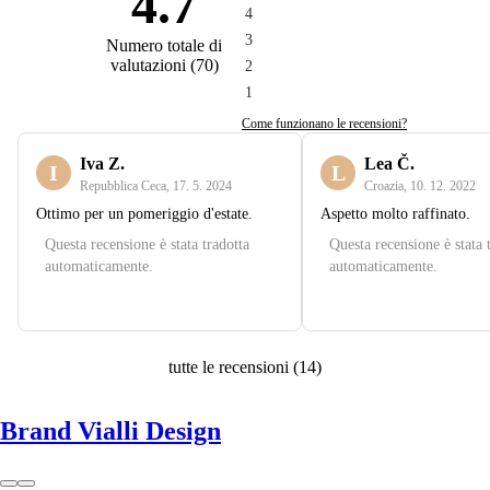
4.7
4
3
Numero totale di
valutazioni
(
70
)
2
1
Come funzionano le recensioni?
Iva Z.
Lea Č.
I
L
Repubblica Ceca
,
17. 5. 2024
Croazia
,
10. 12. 2022
Ottimo per un pomeriggio d'estate.
Aspetto molto raffinato.
Questa recensione è stata tradotta
Questa recensione è stata 
automaticamente.
automaticamente.
tutte le recensioni
(
14
)
Brand Vialli Design