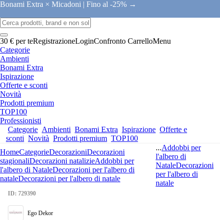
Bonami Extra × Micadoni |
Fino al -25% →
30 € per te
Registrazione
Login
Confronto
Carrello
Menu
Categorie
Ambienti
Bonami Extra
Ispirazione
Offerte e sconti
Novità
Prodotti premium
TOP100
Professionisti
Categorie
Ambienti
Bonami Extra
Ispirazione
Offerte e
sconti
Novità
Prodotti premium
TOP100
...
Addobbi per
Home
Categorie
Decorazioni
Decorazioni
l'albero di
stagionali
Decorazioni natalizie
Addobbi per
Natale
Decorazioni
l'albero di Natale
Decorazioni per l'albero di
per l'albero di
natale
Decorazioni per l'albero di natale
natale
ID: 729390
Ego Dekor