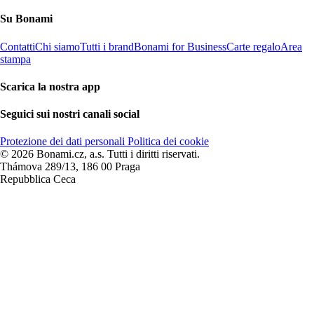
Su Bonami
Contatti
Chi siamo
Tutti i brand
Bonami for Business
Carte regalo
Area
stampa
Scarica la nostra app
Seguici sui nostri canali social
Protezione dei dati personali
Politica dei cookie
© 2026 Bonami.cz, a.s. Tutti i diritti riservati.
Thámova 289/13, 186 00 Praga
Repubblica Ceca