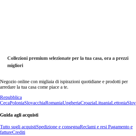
Premium in
saldo
Collezioni premium selezionate per la tua casa, ora a prezzi
migliori
Negozio online con migliaia di ispirazioni quotidiane e prodotti per
arredare la tua casa come piace a te.
Repubblica
Ceca
Polonia
Slovacchia
Romania
Ungheria
Croazia
Lituania
Lettonia
Slov
Guida agli acquisti
Tutto sugli acquisti
Spedizione e consegna
Reclami e resi
Pagamento e
fatture
Crediti