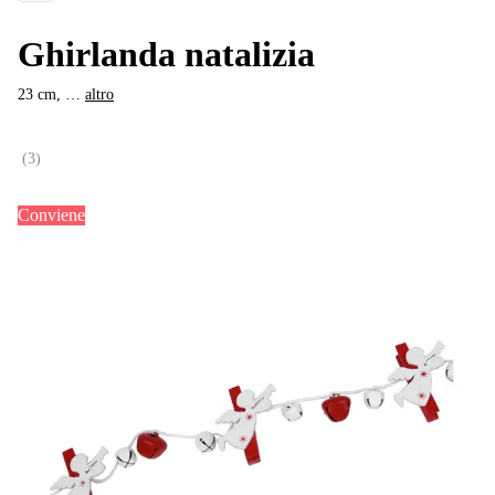
Ghirlanda natalizia
23 cm
, …
altro
(
3
)
Conviene