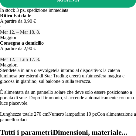
AGGIUNGI
In stock 3 pz, spedizione immediata
Ritiro Fai da te
A partire da 0,90 €
·
Mer 12. – Mar 18. 8.
Maggiori
Consegna a domicilio
A partire da 2,90 €
·
Mer 12. – Lun 17. 8.
Maggiori
Stendetela in aria o avvolgetela intorno al dispositivo: la catena
luminosa per esterni di Star Trading creerà un'atmosfera magica e
giocosa in giardino, sul balcone o sulla terrazza.
È alimentata da un pannello solare che deve solo essere posizionato a
portata di sole. Dopo il tramonto, si accende automaticamente con una
luce piacevole.
Lunghezza totale 270 cm
Numero lampadine 10 pz
Con alimentazione a
pannelli solari
Tutti i parametri
Dimensioni, materiale...