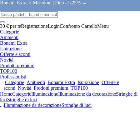
Bonami Extra × Micadoni |
Fino al -25% →
30 € per te
Registrazione
Login
Confronto
Carrello
Menu
Categorie
Ambienti
Bonami Extra
Ispirazione
Offerte e sconti
Novità
Prodotti premium
TOP100
Professionisti
Categorie
Ambienti
Bonami Extra
Ispirazione
Offerte e
sconti
Novità
Prodotti premium
TOP100
Home
Categorie
Illuminazione
Illuminazione da decorazione
Stringhe di
luci
Stringhe di luci
...
Illuminazione da decorazione
Stringhe di luci