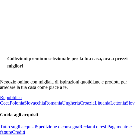
Premium in
saldo
Collezioni premium selezionate per la tua casa, ora a prezzi
migliori
Negozio online con migliaia di ispirazioni quotidiane e prodotti per
arredare la tua casa come piace a te.
Repubblica
Ceca
Polonia
Slovacchia
Romania
Ungheria
Croazia
Lituania
Lettonia
Slov
Guida agli acquisti
Tutto sugli acquisti
Spedizione e consegna
Reclami e resi
Pagamento e
fatture
Crediti