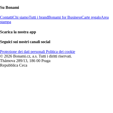
Su Bonami
Contatti
Chi siamo
Tutti i brand
Bonami for Business
Carte regalo
Area
stampa
Scarica la nostra app
Seguici sui nostri canali social
Protezione dei dati personali
Politica dei cookie
© 2026 Bonami.cz, a.s. Tutti i diritti riservati.
Thámova 289/13, 186 00 Praga
Repubblica Ceca