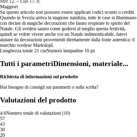
Mer 12. – Lun 17. 8.
Maggiori
Su questo articolo non possono essere applicati codici sconto o crediti
Quando in Svezia arriva la stagione natalizia, tutte le case si illuminano
con decine di magiche decorazioni che fanno respirare lo spirito del
Natale. Gli svedesi sanno come godersi al meglio questa festività,
quindi se volete vivere anche voi un Natale indimenticabile, fatevi
aiutare da decorazioni provenienti direttamente dalla fonte autentica: il
marchio svedese Markslojd.
Lunghezza totale 21 cm
Numero lampadine 10 pz
Tutti i parametri
Dimensioni, materiale...
Richiesta di informazioni sul prodotto
Hai bisogno di consigli sui parametri o sulla scelta?
Valutazioni del prodotto
4.6
Numero totale di valutazioni
(
10
)
5
7
4
3
3
0
2
0