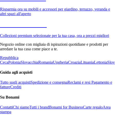
Risparmia ora su mobili e accessori per giardino, terrazzo, veranda e
altri spazi all'aperto
Premium in saldo
Collezioni premium selezionate per la tua casa, ora a prezzi migliori
Negozio online con migliaia di ispirazioni quotidiane e prodotti per
arredare la tua casa come piace a te.
Repubblica
Ceca
Polonia
Slovacchia
Romania
Ungheria
Croazia
Lituania
Lettonia
Slov
Guida agli acquisti
Tutto sugli acquisti
Spedizione e consegna
Reclami e resi
Pagamento e
fatture
Crediti
Su Bonami
Contatti
Chi siamo
Tutti i brand
Bonami for Business
Carte regalo
Area
stampa