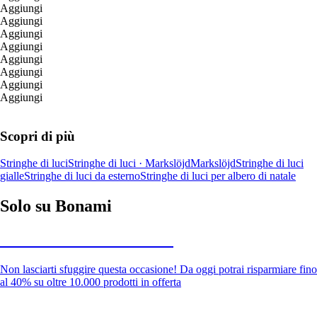
Aggiungi
Aggiungi
Aggiungi
Aggiungi
Aggiungi
Aggiungi
Aggiungi
Aggiungi
Scopri di più
Stringhe di luci
Stringhe di luci · Markslöjd
Markslöjd
Stringhe di luci
gialle
Stringhe di luci da esterno
Stringhe di luci per albero di natale
Solo su Bonami
Saldi estivi fino al -40%
Non lasciarti sfuggire questa occasione! Da oggi potrai risparmiare fino
al 40% su oltre 10.000 prodotti in offerta
Giardino in saldo