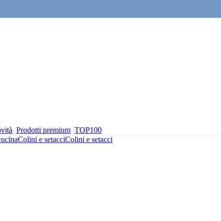
vità
Prodotti premium
TOP100
cucina
Colini e setacci
Colini e setacci