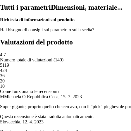
Tutti i parametri
Dimensioni, materiale...
Richiesta di informazioni sul prodotto
Hai bisogno di consigli sui parametri o sulla scelta?
Valutazioni del prodotto
4.7
Numero totale di valutazioni
(
149
)
5
119
4
24
3
6
2
0
1
0
Come funzionano le recensioni?
M
Michaela O.
Repubblica Ceca
,
15. 7. 2023
Super gigante, proprio quello che cercavo, con il "pick" pieghevole può 
Questa recensione è stata tradotta automaticamente.
Slovacchia
,
12. 4. 2023