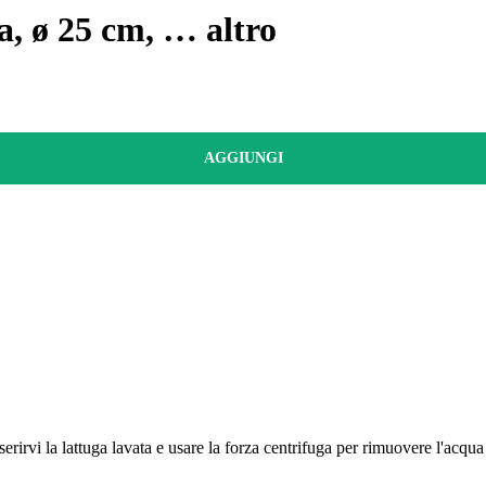
ca, ø 25 cm
, …
altro
AGGIUNGI
erirvi la lattuga lavata e usare la forza centrifuga per rimuovere l'acqua