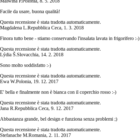
Malwina P.
Polonia
,
8. 5. 2018
Facile da usare, buona qualità!
Questa recensione è stata tradotta automaticamente.
Magdalena L.
Repubblica Ceca
,
1. 3. 2018
Finora tutto bene - stiamo conservando l'insalata lavata in frigorifero :-)
Questa recensione è stata tradotta automaticamente.
Lýdia Š.
Slovacchia
,
14. 2. 2018
Sono molto soddisfatto :-)
Questa recensione è stata tradotta automaticamente.
Ewa W.
Polonia
,
19. 12. 2017
E' bella e finalmente non è bianca con il coperchio rosso :-)
Questa recensione è stata tradotta automaticamente.
Jana R.
Repubblica Ceca
,
9. 12. 2017
Abbastanza grande, bel design e funziona senza problemi ;)
Questa recensione è stata tradotta automaticamente.
Stefanache M.
Romania
,
2. 11. 2017