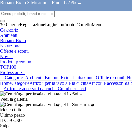
Bonami Extra × Micadoni |
Fino al -25% →
30 € per te
Registrazione
Login
Confronto
Carrello
Menu
Categorie
Ambienti
Bonami Extra
Ispirazione
Offerte e sconti
Novità
Prodotti premium
TOP100
Professionisti
Categorie
Ambienti
Bonami Extra
Ispirazione
Offerte e sconti
No
Home
Categorie
Articoli per la tavola e la cucina
Articoli e accessori da 
...
Articoli e accessori da cucina
Colini e setacci
Vedi la galleria
Mostra tutto
Ultimo pezzo
ID: 597290
Snips