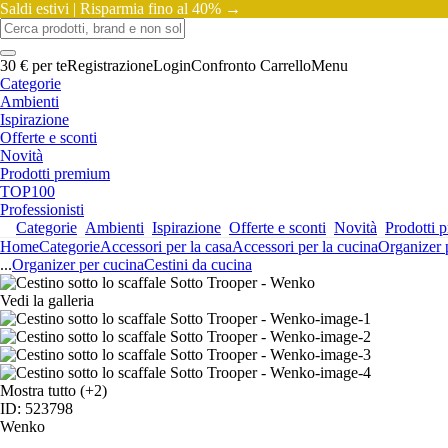
Saldi estivi |
Risparmia fino al 40% →
30 € per te
Registrazione
Login
Confronto
Carrello
Menu
Categorie
Ambienti
Ispirazione
Offerte e sconti
Novità
Prodotti premium
TOP100
Professionisti
Categorie
Ambienti
Ispirazione
Offerte e sconti
Novità
Prodotti 
Home
Categorie
Accessori per la casa
Accessori per la cucina
Organizer 
...
Organizer per cucina
Cestini da cucina
Vedi la galleria
Mostra tutto
(+2)
ID: 523798
Wenko