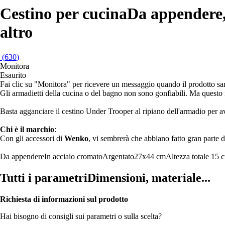
Cestino per cucina
Da appendere, 
altro
(
630
)
Monitora
Esaurito
Fai clic su "Monitora" per ricevere un messaggio quando il prodotto s
Gli armadietti della cucina o del bagno non sono gonfiabili. Ma questo
Basta agganciare il cestino Under Trooper al ripiano dell'armadio per a
Chi è il marchio
:
Con gli accessori di
Wenko
, vi sembrerà che abbiano fatto gran parte de
Da appendere
In acciaio cromato
Argentato
27x44 cm
Altezza totale 15 
Tutti i parametri
Dimensioni, materiale...
Richiesta di informazioni sul prodotto
Hai bisogno di consigli sui parametri o sulla scelta?