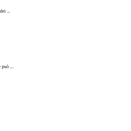
ei ...
 può ...