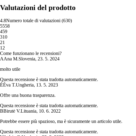
Valutazioni del prodotto
4.8
Numero totale di valutazioni
(
630
)
5
558
4
59
3
10
2
1
1
2
Come funzionano le recensioni?
A
Ana M.
Slovenia
,
23. 5. 2024
molto utile
Questa recensione è stata tradotta automaticamente.
É
Éva T.
Ungheria
,
13. 5. 2023
Offre una buona trasparenza.
Questa recensione è stata tradotta automaticamente.
B
Birutė V.
Lituania
,
10. 6. 2022
Potrebbe essere più spazioso, ma è sicuramente un articolo utile.
Questa recensione è stata tradotta automaticamente.