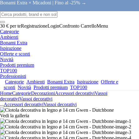
Bonami Extra × Micadoni |
Fino al -25% →
30 € per te
Registrazione
Login
Confronto
Carrello
Menu
Categorie
Ambienti
Bonami Extra
Ispirazione
Offerte e sconti
Novità
Prodotti premium
TOP100
Professionisti
Categorie
Ambienti
Bonami Extra
Ispirazione
Offerte e
sconti
Novità
Prodotti premium
TOP100
Home
Categorie
Decorazioni
Accessori decorativi
Vassoi
decorativi
Vassoi decorativi
...
Accessori decorativi
Vassoi decorativi
Vedi la galleria