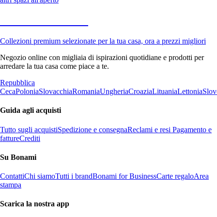
Premium in saldo
Collezioni premium selezionate per la tua casa, ora a prezzi migliori
Negozio online con migliaia di ispirazioni quotidiane e prodotti per
arredare la tua casa come piace a te.
Repubblica
Ceca
Polonia
Slovacchia
Romania
Ungheria
Croazia
Lituania
Lettonia
Slov
Guida agli acquisti
Tutto sugli acquisti
Spedizione e consegna
Reclami e resi
Pagamento e
fatture
Crediti
Su Bonami
Contatti
Chi siamo
Tutti i brand
Bonami for Business
Carte regalo
Area
stampa
Scarica la nostra app