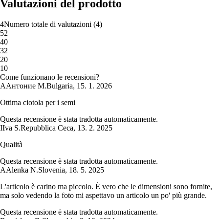
Valutazioni del prodotto
4
Numero totale di valutazioni
(
4
)
5
2
4
0
3
2
2
0
1
0
Come funzionano le recensioni?
А
Антоние М.
Bulgaria
,
15. 1. 2026
Ottima ciotola per i semi
Questa recensione è stata tradotta automaticamente.
I
Iva S.
Repubblica Ceca
,
13. 2. 2025
Qualità
Questa recensione è stata tradotta automaticamente.
A
Alenka N.
Slovenia
,
18. 5. 2025
L'articolo è carino ma piccolo. È vero che le dimensioni sono fornite,
ma solo vedendo la foto mi aspettavo un articolo un po' più grande.
Questa recensione è stata tradotta automaticamente.