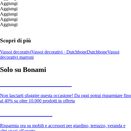
Aggiungi
Aggiungi
Aggiungi
Aggiungi
Aggiungi
Scopri di più
Vassoi decorativi
Vassoi decorativi · Dutchbone
Dutchbone
Vassoi
decorativi marroni
Solo su Bonami
Saldi estivi fino al -40%
Non lasciarti sfuggire questa occasione! Da oggi potrai risparmiare fino
al 40% su oltre 10.000 prodotti in offerta
Giardino in saldo
Risparmia ora su mobili e accessori per giardino, terrazzo, veranda e
altri spazi all'aperto