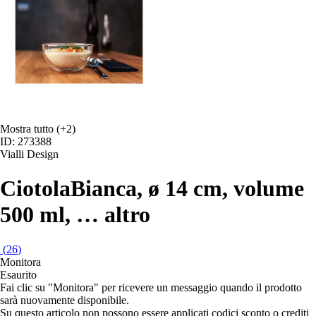
Mostra tutto
(+2)
ID: 273388
Vialli Design
Ciotola
Bianca, ø 14 cm, volume
500 ml
, …
altro
(
26
)
Monitora
Esaurito
Fai clic su "Monitora" per ricevere un messaggio quando il prodotto
sarà nuovamente disponibile.
Su questo articolo non possono essere applicati codici sconto o crediti