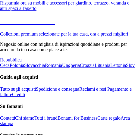
Risparmia ora su mobili e accessori per giardino, terrazzo, veranda e
altri spazi all'aperto
Premium in saldo
Collezioni premium selezionate per la tua casa, ora a prezzi migliori
Negozio online con migliaia di ispirazioni quotidiane e prodotti per
arredare la tua casa come piace a te.
Repubblica
Ceca
Polonia
Slovacchia
Romania
Ungheria
Croazia
Lituania
Lettonia
Slov
Guida agli acquisti
Tutto sugli acquisti
Spedizione e consegna
Reclami e resi
Pagamento e
fatture
Crediti
Su Bonami
Contatti
Chi siamo
Tutti i brand
Bonami for Business
Carte regalo
Area
stampa