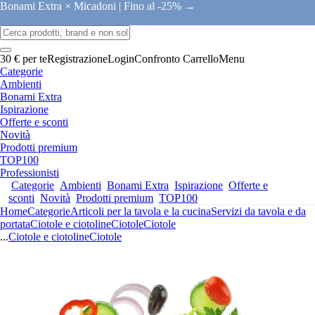
Bonami Extra × Micadoni |
Fino al -25% →
30 € per te
Registrazione
Login
Confronto
Carrello
Menu
Categorie
Ambienti
Bonami Extra
Ispirazione
Offerte e sconti
Novità
Prodotti premium
TOP100
Professionisti
Categorie
Ambienti
Bonami Extra
Ispirazione
Offerte e
sconti
Novità
Prodotti premium
TOP100
Home
Categorie
Articoli per la tavola e la cucina
Servizi da tavola e da
portata
Ciotole e ciotoline
Ciotole
Ciotole
...
Ciotole e ciotoline
Ciotole