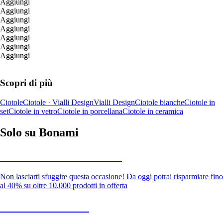
Aggiungi
Aggiungi
Aggiungi
Aggiungi
Aggiungi
Aggiungi
Aggiungi
Scopri di più
Ciotole
Ciotole · Vialli Design
Vialli Design
Ciotole bianche
Ciotole in
set
Ciotole in vetro
Ciotole in porcellana
Ciotole in ceramica
Solo su Bonami
Saldi estivi fino al -40%
Non lasciarti sfuggire questa occasione! Da oggi potrai risparmiare fino
al 40% su oltre 10.000 prodotti in offerta
Giardino in saldo