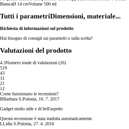
Bianca
Ø 14 cm
Volume 500 ml
Tutti i parametri
Dimensioni, materiale...
Richiesta di informazioni sul prodotto
Hai bisogno di consigli sui parametri o sulla scelta?
Valutazioni del prodotto
4.3
Numero totale di valutazioni
(
26
)
5
19
4
3
3
1
2
1
1
2
Come funzionano le recensioni?
B
Barbara S.
Polonia
,
10. 7. 2017
Gadget molto utile e di bell'aspetto
Questa recensione è stata tradotta automaticamente.
L
Lidia S.
Polonia
,
27. 4. 2016