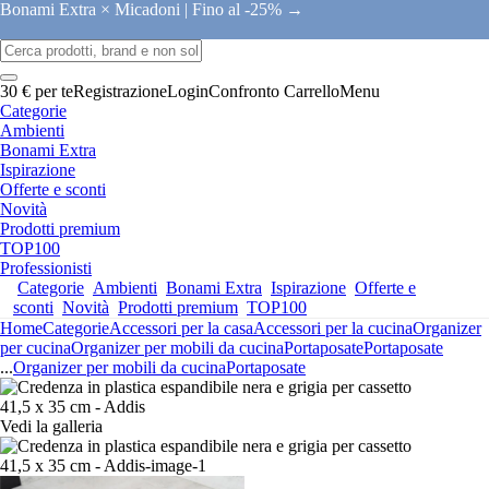
Bonami Extra × Micadoni |
Fino al -25% →
30 € per te
Registrazione
Login
Confronto
Carrello
Menu
Categorie
Ambienti
Bonami Extra
Ispirazione
Offerte e sconti
Novità
Prodotti premium
TOP100
Professionisti
Categorie
Ambienti
Bonami Extra
Ispirazione
Offerte e
sconti
Novità
Prodotti premium
TOP100
Home
Categorie
Accessori per la casa
Accessori per la cucina
Organizer
per cucina
Organizer per mobili da cucina
Portaposate
Portaposate
...
Organizer per mobili da cucina
Portaposate
Vedi la galleria