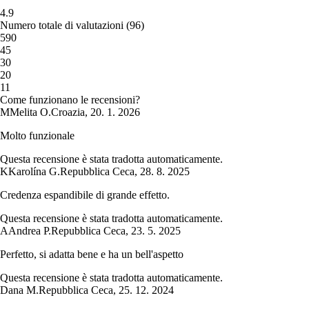
4.9
Numero totale di valutazioni
(
96
)
5
90
4
5
3
0
2
0
1
1
Come funzionano le recensioni?
M
Melita O.
Croazia
,
20. 1. 2026
Molto funzionale
Questa recensione è stata tradotta automaticamente.
K
Karolína G.
Repubblica Ceca
,
28. 8. 2025
Credenza espandibile di grande effetto.
Questa recensione è stata tradotta automaticamente.
A
Andrea P.
Repubblica Ceca
,
23. 5. 2025
Perfetto, si adatta bene e ha un bell'aspetto
Questa recensione è stata tradotta automaticamente.
Dana M.
Repubblica Ceca
,
25. 12. 2024