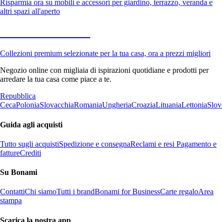
Risparmia ora su mobili e accessori per giardino, terrazzo, veranda e
altri spazi all'aperto
Premium in saldo
Collezioni premium selezionate per la tua casa, ora a prezzi migliori
Negozio online con migliaia di ispirazioni quotidiane e prodotti per
arredare la tua casa come piace a te.
Repubblica
Ceca
Polonia
Slovacchia
Romania
Ungheria
Croazia
Lituania
Lettonia
Slov
Guida agli acquisti
Tutto sugli acquisti
Spedizione e consegna
Reclami e resi
Pagamento e
fatture
Crediti
Su Bonami
Contatti
Chi siamo
Tutti i brand
Bonami for Business
Carte regalo
Area
stampa
Scarica la nostra app