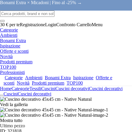
Bonami Extra × Micadoni |
Fino al -25% →
30 € per te
Registrazione
Login
Confronto
Carrello
Menu
Categorie
Ambienti
Bonami Extra
Ispirazione
Offerte e sconti
Novità
Prodotti premium
TOP100
Professionisti
Categorie
Ambienti
Bonami Extra
Ispirazione
Offerte e
sconti
Novità
Prodotti premium
TOP100
Home
Categorie
Tessili
Cuscini
Cuscini decorativi
Cuscini decorativi
...
Cuscini
Cuscini decorativi
Vedi la galleria
Mostra tutto
Ultimo pezzo
ID: 321818