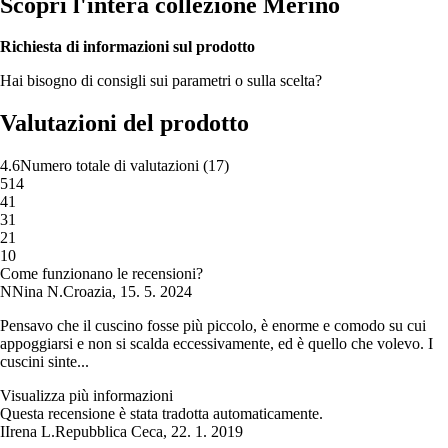
Scopri l'intera collezione Merino
Richiesta di informazioni sul prodotto
Hai bisogno di consigli sui parametri o sulla scelta?
Valutazioni del prodotto
4.6
Numero totale di valutazioni
(
17
)
5
14
4
1
3
1
2
1
1
0
Come funzionano le recensioni?
N
Nina N.
Croazia
,
15. 5. 2024
Pensavo che il cuscino fosse più piccolo, è enorme e comodo su cui
appoggiarsi e non si scalda eccessivamente, ed è quello che volevo. I
cuscini sinte...
Visualizza più informazioni
Questa recensione è stata tradotta automaticamente.
I
Irena L.
Repubblica Ceca
,
22. 1. 2019