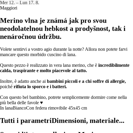
Mer 12. – Lun 17. 8.
Maggiori
Merino vlna je známá jak pro svou
neodolatelnou hebkost a prodyšnost, tak i
nenáročnou údržbu.
Volete sentirvi a vostro agio durante la notte? Allora non potete farvi
mancare questo morbido cuscino di lana.
Questo pezzo è realizzato in vera lana merino, che è
incredibilmente
calda, traspirante e molto piacevole al tatto.
Inoltre, è adatto anche ai
bambini piccoli e a chi soffre di allergie,
poiché
rifiuta lo sporco e i batteri.
Con questo bel bambino, potrete semplicemente dormire come nella
più bella delle favole ♥
In lana
Bianco
Con federa rimovibile
45x45 cm
Tutti i parametri
Dimensioni, materiale...