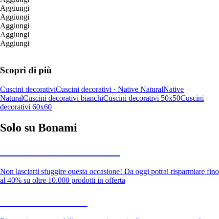
Aggiungi
Aggiungi
Aggiungi
Aggiungi
Aggiungi
Scopri di più
Cuscini decorativi
Cuscini decorativi · Native Natural
Native
Natural
Cuscini decorativi bianchi
Cuscini decorativi 50x50
Cuscini
decorativi 60x60
Solo su Bonami
Saldi estivi fino al -40%
Non lasciarti sfuggire questa occasione! Da oggi potrai risparmiare fino
al 40% su oltre 10.000 prodotti in offerta
Giardino in saldo