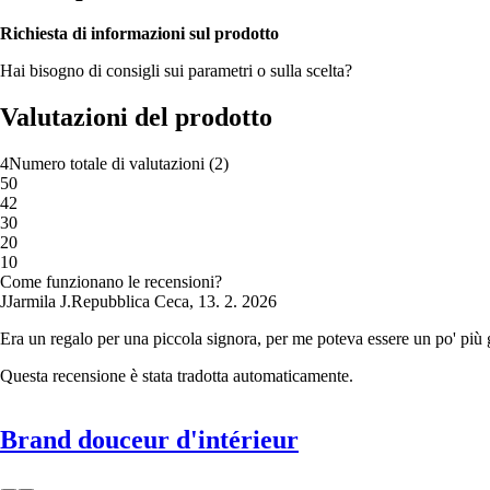
Richiesta di informazioni sul prodotto
Hai bisogno di consigli sui parametri o sulla scelta?
Valutazioni del prodotto
4
Numero totale di valutazioni
(
2
)
5
0
4
2
3
0
2
0
1
0
Come funzionano le recensioni?
J
Jarmila J.
Repubblica Ceca
,
13. 2. 2026
Era un regalo per una piccola signora, per me poteva essere un po' più gr
Questa recensione è stata tradotta automaticamente.
Brand douceur d'intérieur