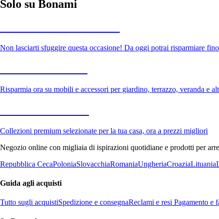
Solo su Bonami
Saldi estivi fino al -40%
Non lasciarti sfuggire questa occasione! Da oggi potrai risparmiare fino
Giardino in saldo
Risparmia ora su mobili e accessori per giardino, terrazzo, veranda e altr
Premium in saldo
Collezioni premium selezionate per la tua casa, ora a prezzi migliori
Negozio online con migliaia di ispirazioni quotidiane e prodotti per arre
Repubblica Ceca
Polonia
Slovacchia
Romania
Ungheria
Croazia
Lituania
Guida agli acquisti
Tutto sugli acquisti
Spedizione e consegna
Reclami e resi
Pagamento e fa