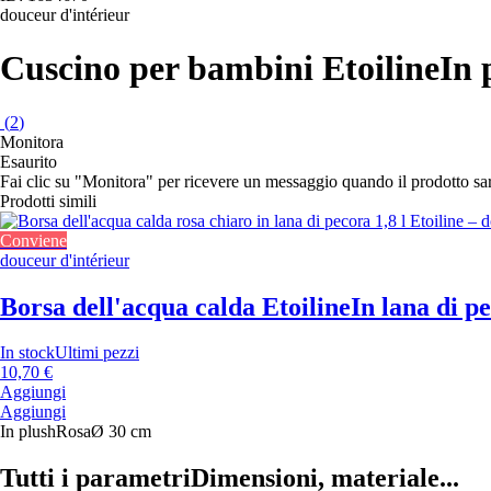
douceur d'intérieur
Cuscino per bambini Etoiline
In 
(
2
)
Monitora
Esaurito
Fai clic su "Monitora" per ricevere un messaggio quando il prodotto s
Prodotti simili
Conviene
douceur d'intérieur
Borsa dell'acqua calda Etoiline
In lana di pe
In stock
Ultimi pezzi
10,70 €
Aggiungi
Aggiungi
In plush
Rosa
Ø 30 cm
Tutti i parametri
Dimensioni, materiale...