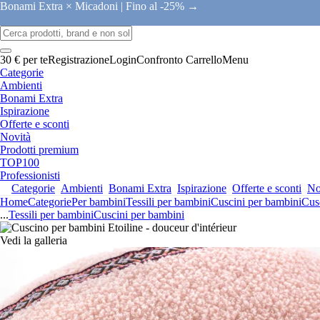
Bonami Extra × Micadoni |
Fino al -25% →
30 € per te
Registrazione
Login
Confronto
Carrello
Menu
Categorie
Ambienti
Bonami Extra
Ispirazione
Offerte e sconti
Novità
Prodotti premium
TOP100
Professionisti
Categorie
Ambienti
Bonami Extra
Ispirazione
Offerte e sconti
No
Home
Categorie
Per bambini
Tessili per bambini
Cuscini per bambini
Cus
...
Tessili per bambini
Cuscini per bambini
Vedi la galleria