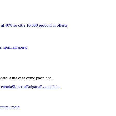
 al 40% su oltre 10.000 prodotti in offerta
i spazi all'aperto
dare la tua casa come piace a te.
Lettonia
Slovenia
Bulgaria
Estonia
Italia
tture
Crediti