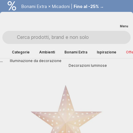
Bonami Extra × Micadoni |
Fino al -25% →
Menu
Categorie
Ambienti
Bonami Extra
Ispirazione
Offe
...
Illuminazione da decorazione
Decorazioni luminose