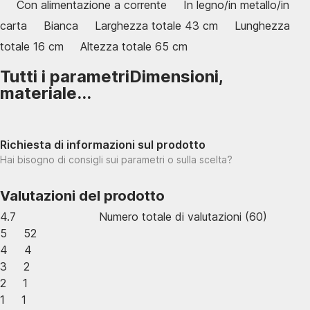
Con alimentazione a corrente
In legno/in metallo/in
carta
Bianca
Larghezza totale 43 cm
Lunghezza
totale 16 cm
Altezza totale 65 cm
Tutti i parametri
Dimensioni,
materiale...
Richiesta di informazioni sul prodotto
Hai bisogno di consigli sui parametri o sulla scelta?
Valutazioni del prodotto
4.7
Numero totale di valutazioni
(
60
)
5
52
4
4
3
2
2
1
1
1