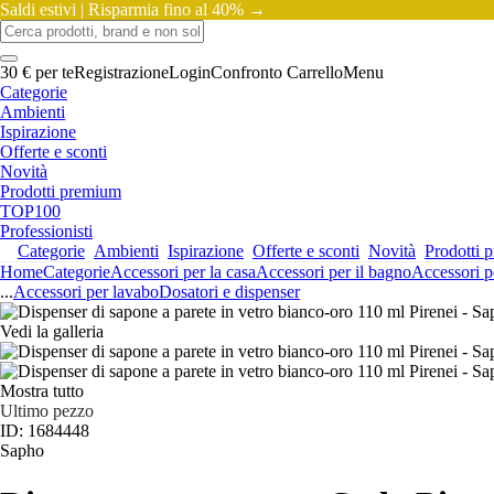
Saldi estivi |
Risparmia fino al 40% →
30 € per te
Registrazione
Login
Confronto
Carrello
Menu
Categorie
Ambienti
Ispirazione
Offerte e sconti
Novità
Prodotti premium
TOP100
Professionisti
Categorie
Ambienti
Ispirazione
Offerte e sconti
Novità
Prodotti 
Home
Categorie
Accessori per la casa
Accessori per il bagno
Accessori p
...
Accessori per lavabo
Dosatori e dispenser
Vedi la galleria
Mostra tutto
Ultimo pezzo
ID: 1684448
Sapho