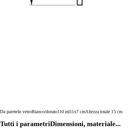
Da parete
In vetro
Bianco/dorato
110 ml
11x7 cm
Altezza totale 15 cm
Tutti i parametri
Dimensioni, materiale...