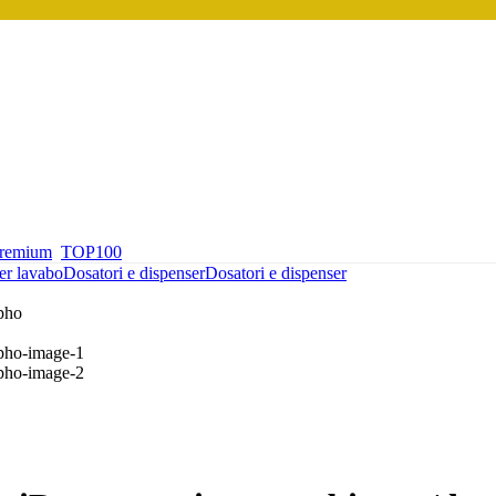
premium
TOP100
er lavabo
Dosatori e dispenser
Dosatori e dispenser