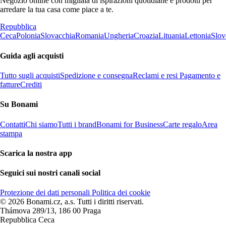
Negozio online con migliaia di ispirazioni quotidiane e prodotti per
arredare la tua casa come piace a te.
Repubblica
Ceca
Polonia
Slovacchia
Romania
Ungheria
Croazia
Lituania
Lettonia
Slov
Guida agli acquisti
Tutto sugli acquisti
Spedizione e consegna
Reclami e resi
Pagamento e
fatture
Crediti
Su Bonami
Contatti
Chi siamo
Tutti i brand
Bonami for Business
Carte regalo
Area
stampa
Scarica la nostra app
Seguici sui nostri canali social
Protezione dei dati personali
Politica dei cookie
© 2026 Bonami.cz, a.s. Tutti i diritti riservati.
Thámova 289/13, 186 00 Praga
Repubblica Ceca