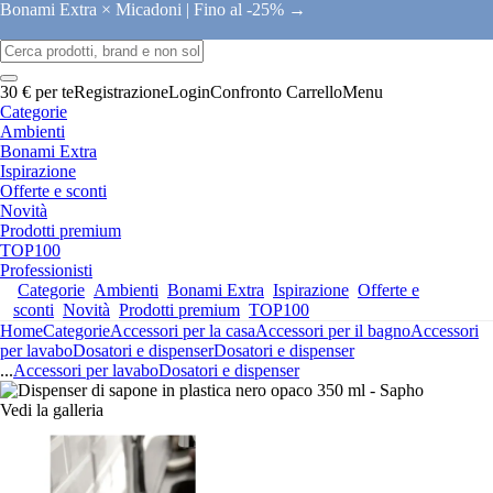
Bonami Extra × Micadoni |
Fino al -25% →
30 € per te
Registrazione
Login
Confronto
Carrello
Menu
Categorie
Ambienti
Bonami Extra
Ispirazione
Offerte e sconti
Novità
Prodotti premium
TOP100
Professionisti
Categorie
Ambienti
Bonami Extra
Ispirazione
Offerte e
sconti
Novità
Prodotti premium
TOP100
Home
Categorie
Accessori per la casa
Accessori per il bagno
Accessori
per lavabo
Dosatori e dispenser
Dosatori e dispenser
...
Accessori per lavabo
Dosatori e dispenser
Vedi la galleria