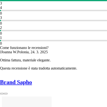
3
4
0
3
0
2
0
1
0
Come funzionano le recensioni?
J
Joanna W.
Polonia
,
24. 3. 2025
Ottima fattura, materiale elegante.
Questa recensione è stata tradotta automaticamente.
Brand Sapho