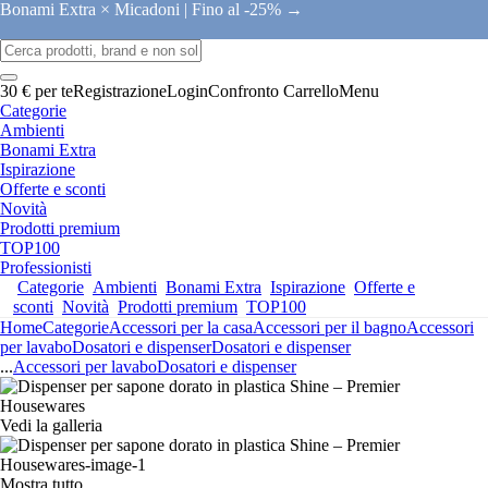
Bonami Extra × Micadoni |
Fino al -25% →
30 € per te
Registrazione
Login
Confronto
Carrello
Menu
Categorie
Ambienti
Bonami Extra
Ispirazione
Offerte e sconti
Novità
Prodotti premium
TOP100
Professionisti
Categorie
Ambienti
Bonami Extra
Ispirazione
Offerte e
sconti
Novità
Prodotti premium
TOP100
Home
Categorie
Accessori per la casa
Accessori per il bagno
Accessori
per lavabo
Dosatori e dispenser
Dosatori e dispenser
...
Accessori per lavabo
Dosatori e dispenser
Vedi la galleria
Mostra tutto