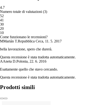
4.7
Numero totale di valutazioni
(
3
)
5
2
4
1
3
0
2
0
1
0
Come funzionano le recensioni?
M
Marián T.
Repubblica Ceca
,
11. 5. 2017
bella lavorazione, spero che durerà.
Questa recensione è stata tradotta automaticamente.
A
Aneta D.
Polonia
,
22. 6. 2016
Esattamente quello che stavo cercando.
Questa recensione è stata tradotta automaticamente.
Prodotti simili