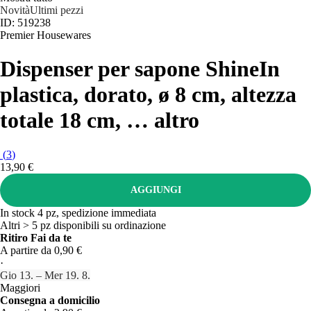
Novità
Ultimi pezzi
ID: 519238
Premier Housewares
Dispenser per sapone Shine
In
plastica, dorato, ø 8 cm, altezza
totale 18 cm
, …
altro
(
3
)
13,90 €
AGGIUNGI
In stock 4 pz, spedizione immediata
Altri > 5 pz disponibili su ordinazione
Ritiro Fai da te
A partire da 0,90 €
·
Gio 13. – Mer 19. 8.
Maggiori
Consegna a domicilio