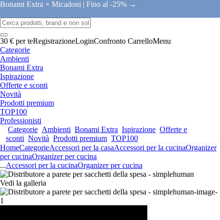
Bonami Extra × Micadoni |
Fino al -25% →
30 € per te
Registrazione
Login
Confronto
Carrello
Menu
Categorie
Ambienti
Bonami Extra
Ispirazione
Offerte e sconti
Novità
Prodotti premium
TOP100
Professionisti
Categorie
Ambienti
Bonami Extra
Ispirazione
Offerte e
sconti
Novità
Prodotti premium
TOP100
Home
Categorie
Accessori per la casa
Accessori per la cucina
Organizer
per cucina
Organizer per cucina
...
Accessori per la cucina
Organizer per cucina
Vedi la galleria