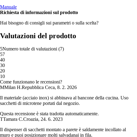
Manuale
Richiesta di informazioni sul prodotto
Hai bisogno di consigli sui parametri o sulla scelta?
Valutazioni del prodotto
5
Numero totale di valutazioni
(
7
)
5
7
4
0
3
0
2
0
1
0
Come funzionano le recensioni?
M
Milan H.
Repubblica Ceca
,
8. 2. 2026
Il materiale (acciaio inox) si abbinava al bancone della cucina. Uso
sacchetti di microtene portati dal negozio.
Questa recensione è stata tradotta automaticamente.
T
Tamara C.
Croazia
,
24. 6. 2023
Il dispenser di sacchetti montato a parete è saldamente incollato al
muro e puoi posizionare molti salvadanai in fila.