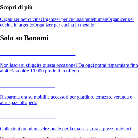
Scopri di più
Organizer per cucina
Organizer per cucina
simplehuman
Organizer per
cucina in argento
Organizer per cucina in metallo
Solo su Bonami
Saldi estivi fino al -40%
Non lasciarti sfuggire questa occasione! Da oggi potrai risparmiare fino
al 40% su oltre 10.000 prodotti in offerta
Giardino in saldo
Risparmia ora su mobili e accessori per giardino, terrazzo, veranda e
altri spazi all'aperto
Premium in saldo
Collezioni premium selezionate per la tua casa, ora a prezzi migliori