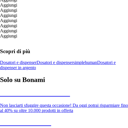
Aggiungi
Aggiungi
Aggiungi
Aggiungi
Aggiungi
Aggiungi
Aggiungi
Scopri di più
Dosatori e dispenser
Dosatori e dispenser
simplehuman
Dosatori e
dispenser in argento
Solo su Bonami
Saldi estivi fino al -40%
Non lasciarti sfuggire questa occasione! Da oggi potrai risparmiare fino
al 40% su oltre 10.000 prodotti in offerta
Giardino in saldo