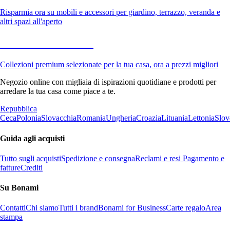
Risparmia ora su mobili e accessori per giardino, terrazzo, veranda e
altri spazi all'aperto
Premium in saldo
Collezioni premium selezionate per la tua casa, ora a prezzi migliori
Negozio online con migliaia di ispirazioni quotidiane e prodotti per
arredare la tua casa come piace a te.
Repubblica
Ceca
Polonia
Slovacchia
Romania
Ungheria
Croazia
Lituania
Lettonia
Slov
Guida agli acquisti
Tutto sugli acquisti
Spedizione e consegna
Reclami e resi
Pagamento e
fatture
Crediti
Su Bonami
Contatti
Chi siamo
Tutti i brand
Bonami for Business
Carte regalo
Area
stampa