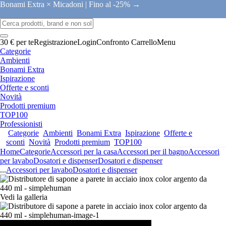
Bonami Extra × Micadoni |
Fino al -25% →
30 € per te
Registrazione
Login
Confronto
Carrello
Menu
Categorie
Ambienti
Bonami Extra
Ispirazione
Offerte e sconti
Novità
Prodotti premium
TOP100
Professionisti
Categorie
Ambienti
Bonami Extra
Ispirazione
Offerte e
sconti
Novità
Prodotti premium
TOP100
Home
Categorie
Accessori per la casa
Accessori per il bagno
Accessori
per lavabo
Dosatori e dispenser
Dosatori e dispenser
...
Accessori per lavabo
Dosatori e dispenser
Vedi la galleria