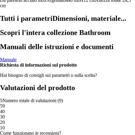
Da parete
In acciaio inox
Argentato
440 ml
9x12 cm
Altezza totale 24,5
cm
Tutti i parametri
Dimensioni, materiale...
Scopri l'intera collezione Bathroom
Manuali delle istruzioni e documenti
Manuale
Richiesta di informazioni sul prodotto
Hai bisogno di consigli sui parametri o sulla scelta?
Valutazioni del prodotto
5
Numero totale di valutazioni
(
9
)
5
9
4
0
3
0
2
0
1
0
Come funzionano le recensioni?