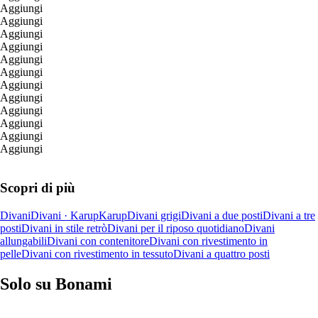
Aggiungi
Aggiungi
Aggiungi
Aggiungi
Aggiungi
Aggiungi
Aggiungi
Aggiungi
Aggiungi
Aggiungi
Aggiungi
Aggiungi
Scopri di più
Divani
Divani · Karup
Karup
Divani grigi
Divani a due posti
Divani a tre
posti
Divani in stile retrò
Divani per il riposo quotidiano
Divani
allungabili
Divani con contenitore
Divani con rivestimento in
pelle
Divani con rivestimento in tessuto
Divani a quattro posti
Solo su Bonami
Saldi estivi fino al -40%