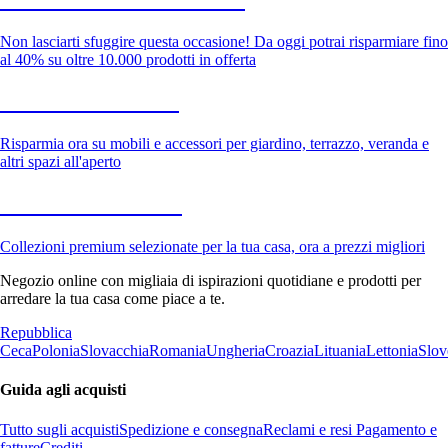
Non lasciarti sfuggire questa occasione! Da oggi potrai risparmiare fino
al 40% su oltre 10.000 prodotti in offerta
Giardino in saldo
Risparmia ora su mobili e accessori per giardino, terrazzo, veranda e
altri spazi all'aperto
Premium in saldo
Collezioni premium selezionate per la tua casa, ora a prezzi migliori
Negozio online con migliaia di ispirazioni quotidiane e prodotti per
arredare la tua casa come piace a te.
Repubblica
Ceca
Polonia
Slovacchia
Romania
Ungheria
Croazia
Lituania
Lettonia
Slov
Guida agli acquisti
Tutto sugli acquisti
Spedizione e consegna
Reclami e resi
Pagamento e
fatture
Crediti