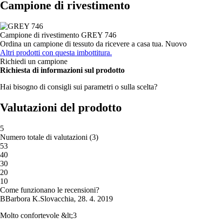
Campione di rivestimento
Campione di rivestimento
GREY 746
Ordina un campione di tessuto da ricevere a casa tua.
Nuovo
Altri prodotti con questa imbottitura.
Richiedi un campione
Richiesta di informazioni sul prodotto
Hai bisogno di consigli sui parametri o sulla scelta?
Valutazioni del prodotto
5
Numero totale di valutazioni
(
3
)
5
3
4
0
3
0
2
0
1
0
Come funzionano le recensioni?
B
Barbora K.
Slovacchia
,
28. 4. 2019
Molto confortevole &lt;3