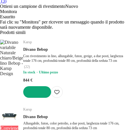
(
3
)
Ottieni un campione di rivestimento
Nuovo
Monitora
Esaurito
Fai clic su "Monitora" per ricevere un messaggio quando il prodotto
sarà nuovamente disponibile.
Prodotti simili
Karup
Divano Bebop
Con rivestimento in lino, allungabile, futon, greige, a due posti, larghezza
totale 176 cm, profondità totale 80 cm, profondità della seduta 73 cm
(
22
)
In stock
Ultimo pezzo
844 €
AGGIUNGI
Karup
Divano Bebop
Allungabile, futon, color petrolio, a due posti, larghezza totale 176 cm,
Conviene
profondità totale 80 cm, profondità della seduta 73 cm