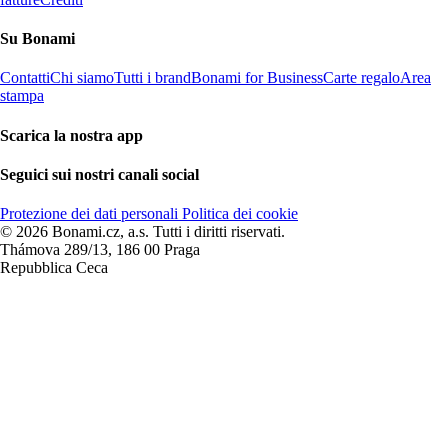
Su Bonami
Contatti
Chi siamo
Tutti i brand
Bonami for Business
Carte regalo
Area
stampa
Scarica la nostra app
Seguici sui nostri canali social
Protezione dei dati personali
Politica dei cookie
© 2026 Bonami.cz, a.s. Tutti i diritti riservati.
Thámova 289/13, 186 00 Praga
Repubblica Ceca