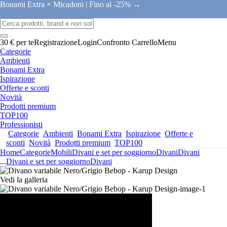
Bonami Extra × Micadoni |
Fino al -25% →
30 € per te
Registrazione
Login
Confronto
Carrello
Menu
Categorie
Ambienti
Bonami Extra
Ispirazione
Offerte e sconti
Novità
Prodotti premium
TOP100
Professionisti
Categorie
Ambienti
Bonami Extra
Ispirazione
Offerte e
sconti
Novità
Prodotti premium
TOP100
Home
Categorie
Mobili
Divani e set per soggiorno
Divani
Divani
...
Divani e set per soggiorno
Divani
Vedi la galleria