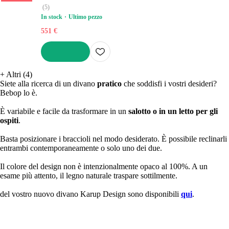
(
5
)
In stock
Ultimo pezzo
551 €
AGGIUNGI
+
Altri (4)
Siete alla ricerca di un divano
pratico
che soddisfi i vostri desideri?
Bebop lo è.
È variabile e facile da trasformare in un
salotto o in un letto per gli
ospiti
.
Basta posizionare i braccioli nel modo desiderato. È possibile reclinarli
entrambi contemporaneamente o solo uno dei due.
Il colore del design non è intenzionalmente opaco al 100%. A un
esame più attento, il legno naturale traspare sottilmente.
del vostro nuovo divano Karup Design sono disponibili
qui
.