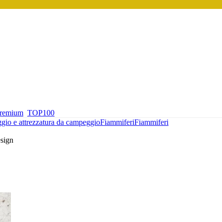
premium
TOP100
io e attrezzatura da campeggio
Fiammiferi
Fiammiferi