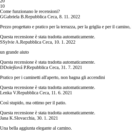
2
0
1
0
Come funzionano le recensioni?
G
Gabriela B.
Repubblica Ceca
,
8. 11. 2022
Pezzo progettato e pratico per la terrazza, per la griglia e per il camino,
Questa recensione è stata tradotta automaticamente.
S
Sylvie A.
Repubblica Ceca
,
10. 1. 2022
un grande aiuto
Questa recensione è stata tradotta automaticamente.
D
Dolejšová P.
Repubblica Ceca
,
31. 7. 2021
Pratico per i caminetti all'aperto, non bagna gli accendini
Questa recensione è stata tradotta automaticamente.
Lenka V.
Repubblica Ceca
,
11. 6. 2021
Così stupido, ma ottimo per il patio.
Questa recensione è stata tradotta automaticamente.
Jana K.
Slovacchia
,
30. 1. 2021
Una bella aggiunta elegante al camino.