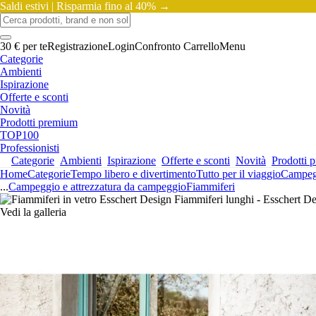
Saldi estivi |
Risparmia fino al 40% →
30 € per te
Registrazione
Login
Confronto
Carrello
Menu
Categorie
Ambienti
Ispirazione
Offerte e sconti
Novità
Prodotti premium
TOP100
Professionisti
Categorie
Ambienti
Ispirazione
Offerte e sconti
Novità
Prodotti 
Home
Categorie
Tempo libero e divertimento
Tutto per il viaggio
Campegg
...
Campeggio e attrezzatura da campeggio
Fiammiferi
Vedi la galleria