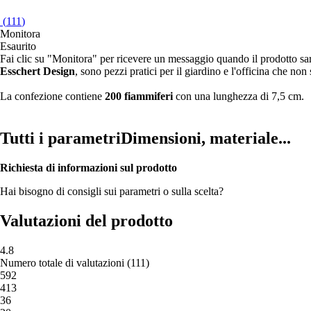
(
111
)
Monitora
Esaurito
Fai clic su "Monitora" per ricevere un messaggio quando il prodotto s
Esschert Design
, sono pezzi pratici per il giardino e l'officina che n
La confezione contiene
200 fiammiferi
con una lunghezza di 7,5 cm.
Tutti i parametri
Dimensioni, materiale...
Richiesta di informazioni sul prodotto
Hai bisogno di consigli sui parametri o sulla scelta?
Valutazioni del prodotto
4.8
Numero totale di valutazioni
(
111
)
5
92
4
13
3
6