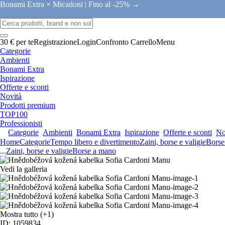
Bonami Extra × Micadoni |
Fino al -25% →
30 € per te
Registrazione
Login
Confronto
Carrello
Menu
Categorie
Ambienti
Bonami Extra
Ispirazione
Offerte e sconti
Novità
Prodotti premium
TOP100
Professionisti
Categorie
Ambienti
Bonami Extra
Ispirazione
Offerte e sconti
No
Home
Categorie
Tempo libero e divertimento
Zaini, borse e valigie
Borse
...
Zaini, borse e valigie
Borse a mano
Vedi la galleria
Mostra tutto
(+1)
ID: 1059834