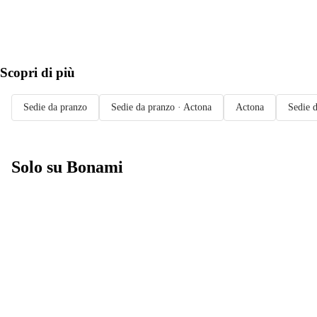
Scopri di più
Sedie da pranzo
Sedie da pranzo · Actona
Actona
Sedie d
Solo su Bonami
Saldi estivi fino
al -40%