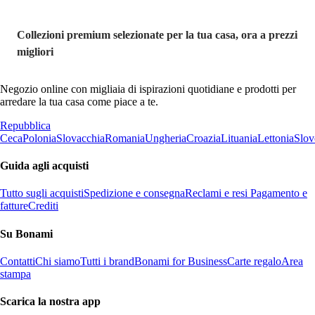
Collezioni premium selezionate per la tua casa, ora a prezzi
migliori
Negozio online con migliaia di ispirazioni quotidiane e prodotti per
arredare la tua casa come piace a te.
Repubblica
Ceca
Polonia
Slovacchia
Romania
Ungheria
Croazia
Lituania
Lettonia
Slov
Guida agli acquisti
Tutto sugli acquisti
Spedizione e consegna
Reclami e resi
Pagamento e
fatture
Crediti
Su Bonami
Contatti
Chi siamo
Tutti i brand
Bonami for Business
Carte regalo
Area
stampa
Scarica la nostra app