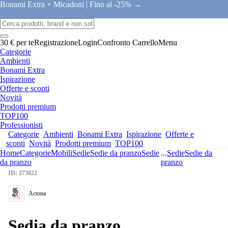
Bonami Extra × Micadoni |
Fino al -25% →
30 € per te
Registrazione
Login
Confronto
Carrello
Menu
Categorie
Ambienti
Bonami Extra
Ispirazione
Offerte e sconti
Novità
Prodotti premium
TOP100
Professionisti
Categorie
Ambienti
Bonami Extra
Ispirazione
Offerte e
sconti
Novità
Prodotti premium
TOP100
Home
Categorie
Mobili
Sedie
Sedie da pranzo
Sedie
...
Sedie
Sedie da
da pranzo
pranzo
ID: 273822
Actona
Sedia da pranzo