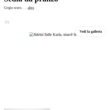
Grigio scuro
, …
altro
(
1
)
Vedi la galleria