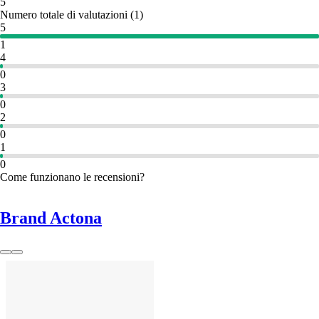
5
Numero totale di valutazioni
(
1
)
5
1
4
0
3
0
2
0
1
0
Come funzionano le recensioni?
Brand Actona