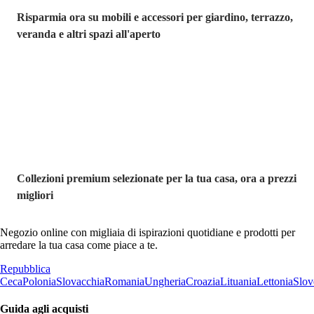
Risparmia ora su mobili e accessori per giardino, terrazzo,
veranda e altri spazi all'aperto
Premium in
saldo
Collezioni premium selezionate per la tua casa, ora a prezzi
migliori
Negozio online con migliaia di ispirazioni quotidiane e prodotti per
arredare la tua casa come piace a te.
Repubblica
Ceca
Polonia
Slovacchia
Romania
Ungheria
Croazia
Lituania
Lettonia
Slov
Guida agli acquisti