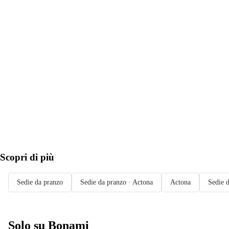
AGGIUNGI
Scopri di più
Sedie da pranzo
Sedie da pranzo · Actona
Actona
Sedie 
Solo su Bonami