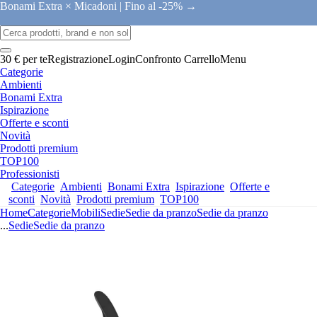
Bonami Extra × Micadoni |
Fino al -25% →
30 € per te
Registrazione
Login
Confronto
Carrello
Menu
Categorie
Ambienti
Bonami Extra
Ispirazione
Offerte e sconti
Novità
Prodotti premium
TOP100
Professionisti
Categorie
Ambienti
Bonami Extra
Ispirazione
Offerte e
sconti
Novità
Prodotti premium
TOP100
Home
Categorie
Mobili
Sedie
Sedie da pranzo
Sedie da pranzo
...
Sedie
Sedie da pranzo