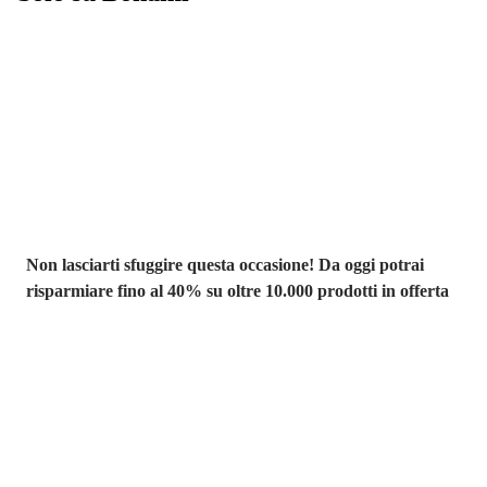
Saldi estivi fino
al -40%
Non lasciarti sfuggire questa occasione! Da oggi potrai
risparmiare fino al 40% su oltre 10.000 prodotti in offerta
Giardino in saldo