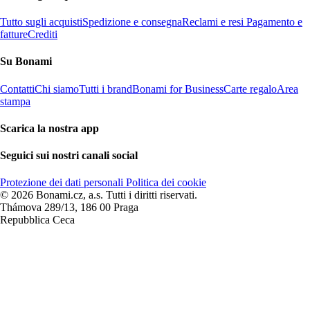
Tutto sugli acquisti
Spedizione e consegna
Reclami e resi
Pagamento e
fatture
Crediti
Su Bonami
Contatti
Chi siamo
Tutti i brand
Bonami for Business
Carte regalo
Area
stampa
Scarica la nostra app
Seguici sui nostri canali social
Protezione dei dati personali
Politica dei cookie
© 2026 Bonami.cz, a.s. Tutti i diritti riservati.
Thámova 289/13, 186 00 Praga
Repubblica Ceca