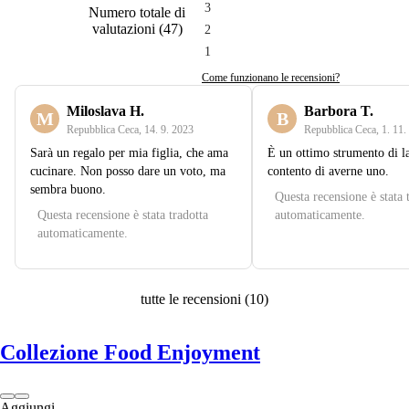
3
Numero totale di
valutazioni
(
47
)
2
1
Come funzionano le recensioni?
Miloslava H.
Barbora T.
M
B
Repubblica Ceca
,
14. 9. 2023
Repubblica Ceca
,
1. 11.
Sarà un regalo per mia figlia, che ama
È un ottimo strumento di l
cucinare. Non posso dare un voto, ma
contento di averne uno.
sembra buono.
Questa recensione è stata 
Questa recensione è stata tradotta
automaticamente.
automaticamente.
tutte le recensioni
(
10
)
Collezione Food Enjoyment
Aggiungi