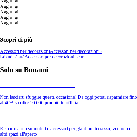
Aggiungi
Aggiungi
Aggiungi
Aggiungi
Aggiungi
Scopri di più
Accessori per decorazioni
Accessori per decorazioni ·
Lékué
Lékué
Accessori per decorazioni scuri
Solo su Bonami
Saldi estivi fino al -40%
Non lasciarti sfuggire questa occasione! Da oggi potrai risparmiare fino
al 40% su oltre 10.000 prodotti in offerta
Giardino in saldo
Risparmia ora su mobili e accessori per giardino, terrazzo, veranda e
altri spazi all'aperto