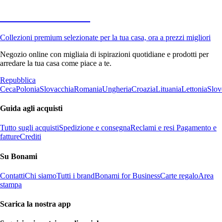
Premium in saldo
Collezioni premium selezionate per la tua casa, ora a prezzi migliori
Negozio online con migliaia di ispirazioni quotidiane e prodotti per
arredare la tua casa come piace a te.
Repubblica
Ceca
Polonia
Slovacchia
Romania
Ungheria
Croazia
Lituania
Lettonia
Slov
Guida agli acquisti
Tutto sugli acquisti
Spedizione e consegna
Reclami e resi
Pagamento e
fatture
Crediti
Su Bonami
Contatti
Chi siamo
Tutti i brand
Bonami for Business
Carte regalo
Area
stampa
Scarica la nostra app