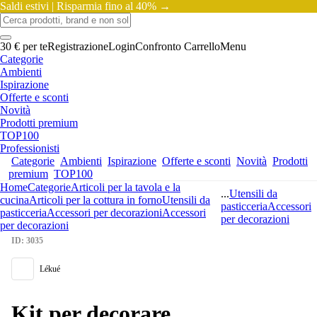
Saldi estivi |
Risparmia fino al 40% →
30 € per te
Registrazione
Login
Confronto
Carrello
Menu
Categorie
Ambienti
Ispirazione
Offerte e sconti
Novità
Prodotti premium
TOP100
Professionisti
Categorie
Ambienti
Ispirazione
Offerte e sconti
Novità
Prodotti
premium
TOP100
Home
Categorie
Articoli per la tavola e la
...
Utensili da
cucina
Articoli per la cottura in forno
Utensili da
pasticceria
Accessori
pasticceria
Accessori per decorazioni
Accessori
per decorazioni
per decorazioni
ID: 3035
Lékué
Kit per decorare