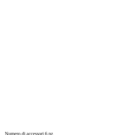
La base e il tappo in silicone sono lavabili in lavastoviglie, mentre
si consiglia di lavare gli accessori a mano.
Numero di accessori 6 pz