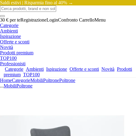
Saldi estivi |
Risparmia fino al 40% →
30 € per te
Registrazione
Login
Confronto
Carrello
Menu
Categorie
Ambienti
Ispirazione
Offerte e sconti
Novità
Prodotti premium
TOP100
Professionisti
Categorie
Ambienti
Ispirazione
Offerte e sconti
Novità
Prodotti
premium
TOP100
Home
Categorie
Mobili
Poltrone
Poltrone
...
Mobili
Poltrone