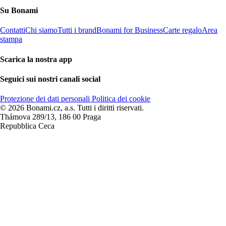
Su Bonami
Contatti
Chi siamo
Tutti i brand
Bonami for Business
Carte regalo
Area
stampa
Scarica la nostra app
Seguici sui nostri canali social
Protezione dei dati personali
Politica dei cookie
© 2026 Bonami.cz, a.s. Tutti i diritti riservati.
Thámova 289/13, 186 00 Praga
Repubblica Ceca