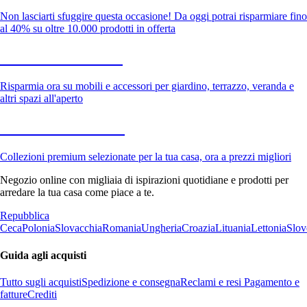
Non lasciarti sfuggire questa occasione! Da oggi potrai risparmiare fino
al 40% su oltre 10.000 prodotti in offerta
Giardino in saldo
Risparmia ora su mobili e accessori per giardino, terrazzo, veranda e
altri spazi all'aperto
Premium in saldo
Collezioni premium selezionate per la tua casa, ora a prezzi migliori
Negozio online con migliaia di ispirazioni quotidiane e prodotti per
arredare la tua casa come piace a te.
Repubblica
Ceca
Polonia
Slovacchia
Romania
Ungheria
Croazia
Lituania
Lettonia
Slov
Guida agli acquisti
Tutto sugli acquisti
Spedizione e consegna
Reclami e resi
Pagamento e
fatture
Crediti