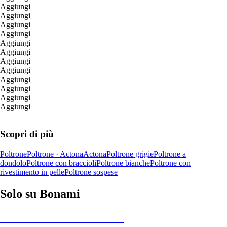
Aggiungi
Aggiungi
Aggiungi
Aggiungi
Aggiungi
Aggiungi
Aggiungi
Aggiungi
Aggiungi
Aggiungi
Aggiungi
Aggiungi
Scopri di più
Poltrone
Poltrone · Actona
Actona
Poltrone grigie
Poltrone a
dondolo
Poltrone con braccioli
Poltrone bianche
Poltrone con
rivestimento in pelle
Poltrone sospese
Solo su Bonami
Saldi estivi fino al -40%