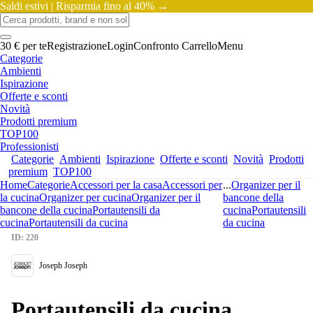
Saldi estivi |
Risparmia fino al 40% →
30 € per te
Registrazione
Login
Confronto
Carrello
Menu
Categorie
Ambienti
Ispirazione
Offerte e sconti
Novità
Prodotti premium
TOP100
Professionisti
Categorie
Ambienti
Ispirazione
Offerte e sconti
Novità
Prodotti
premium
TOP100
Home
Categorie
Accessori per la casa
Accessori per
...
Organizer per il
la cucina
Organizer per cucina
Organizer per il
bancone della
bancone della cucina
Portautensili da
cucina
Portautensili
cucina
Portautensili da cucina
da cucina
ID: 220
Joseph Joseph
Portautensili da cucina