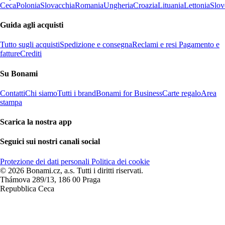
Ceca
Polonia
Slovacchia
Romania
Ungheria
Croazia
Lituania
Lettonia
Slov
Guida agli acquisti
Tutto sugli acquisti
Spedizione e consegna
Reclami e resi
Pagamento e
fatture
Crediti
Su Bonami
Contatti
Chi siamo
Tutti i brand
Bonami for Business
Carte regalo
Area
stampa
Scarica la nostra app
Seguici sui nostri canali social
Protezione dei dati personali
Politica dei cookie
© 2026 Bonami.cz, a.s. Tutti i diritti riservati.
Thámova 289/13, 186 00 Praga
Repubblica Ceca