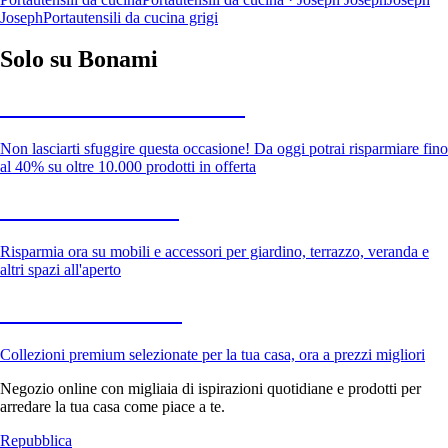
Joseph
Portautensili da cucina grigi
Solo su Bonami
Saldi estivi fino al -40%
Non lasciarti sfuggire questa occasione! Da oggi potrai risparmiare fino
al 40% su oltre 10.000 prodotti in offerta
Giardino in saldo
Risparmia ora su mobili e accessori per giardino, terrazzo, veranda e
altri spazi all'aperto
Premium in saldo
Collezioni premium selezionate per la tua casa, ora a prezzi migliori
Negozio online con migliaia di ispirazioni quotidiane e prodotti per
arredare la tua casa come piace a te.
Repubblica