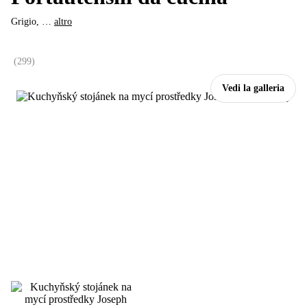
Grigio
, …
altro
(
299
)
Vedi la galleria