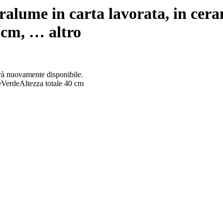
alume in carta lavorata, in cera
0 cm
, …
altro
arà nuovamente disponibile.
e
Verde
Altezza totale 40 cm