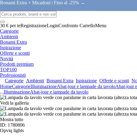
Bonami Extra × Micadoni |
Fino al -25% →
30 € per te
Registrazione
Login
Confronto
Carrello
Menu
Categorie
Ambienti
Bonami Extra
Ispirazione
Offerte e sconti
Novità
Prodotti premium
TOP100
Professionisti
Categorie
Ambienti
Bonami Extra
Ispirazione
Offerte e sconti
No
Home
Categorie
Illuminazione
Abat-jour e lampade da tavolo
Abat-jour 
...
Illuminazione
Abat-jour e lampade da tavolo
Vedi la galleria
Mostra tutto
ID: 1780806
Opviq lights