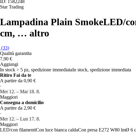
ID: 1582248
Star Trading
Lampadina Plain Smoke
LED/con
cm
, …
altro
(
33
)
Qualità garantita
7,90 €
Aggiungi
In stock > 5 pz, spedizione immediata
In stock, spedizione immediata
Ritiro Fai da te
A partire da 0,90 €
·
Mer 12. – Mar 18. 8.
Maggiori
Consegna a domicilio
A partire da 2,90 €
·
Mer 12. – Lun 17. 8.
Maggiori
LED/con filamenti
Con luce bianca calda
Con presa E27
2 W
80 lm
Ø 6 