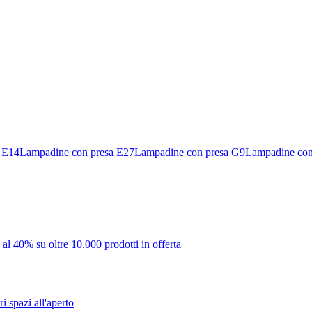
 E14
Lampadine con presa E27
Lampadine con presa G9
Lampadine co
 al 40% su oltre 10.000 prodotti in offerta
i spazi all'aperto