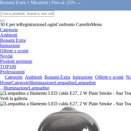
Bonami Extra × Micadoni |
Fino al -25% →
30 € per te
Registrazione
Login
Confronto
Carrello
Menu
Categorie
Ambienti
Bonami Extra
Ispirazione
Offerte e sconti
Novità
Prodotti premium
TOP100
Professionisti
Categorie
Ambienti
Bonami Extra
Ispirazione
Offerte e sconti
No
Home
Categorie
Illuminazione
Lampadine
Lampadine
...
Illuminazione
Lampadine
Vedi la galleria