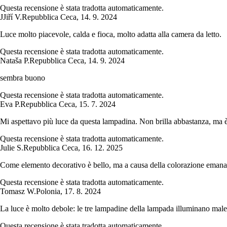
Questa recensione è stata tradotta automaticamente.
J
Jiří V.
Repubblica Ceca
,
14. 9. 2024
Luce molto piacevole, calda e fioca, molto adatta alla camera da letto.
Questa recensione è stata tradotta automaticamente.
Nataša P.
Repubblica Ceca
,
14. 9. 2024
sembra buono
Questa recensione è stata tradotta automaticamente.
Eva P.
Repubblica Ceca
,
15. 7. 2024
Mi aspettavo più luce da questa lampadina. Non brilla abbastanza, ma è o
Questa recensione è stata tradotta automaticamente.
Julie S.
Repubblica Ceca
,
16. 12. 2025
Come elemento decorativo è bello, ma a causa della colorazione eman
Questa recensione è stata tradotta automaticamente.
Tomasz W.
Polonia
,
17. 8. 2024
La luce è molto debole: le tre lampadine della lampada illuminano male 
Questa recensione è stata tradotta automaticamente.