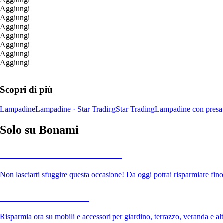
Aggiungi
Aggiungi
Aggiungi
Aggiungi
Aggiungi
Aggiungi
Aggiungi
Scopri di più
Lampadine
Lampadine · Star Trading
Star Trading
Lampadine con presa
Solo su Bonami
Saldi estivi fino al -40%
Non lasciarti sfuggire questa occasione! Da oggi potrai risparmiare fino
Giardino in saldo
Risparmia ora su mobili e accessori per giardino, terrazzo, veranda e altr