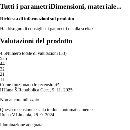
Tutti i parametri
Dimensioni, materiale...
Richiesta di informazioni sul prodotto
Hai bisogno di consigli sui parametri o sulla scelta?
Valutazioni del prodotto
4.5
Numero totale di valutazioni
(
33
)
5
25
4
4
3
2
2
1
1
1
Come funzionano le recensioni?
H
Hana Š.
Repubblica Ceca
,
9. 11. 2025
Non ancora utilizzato
Questa recensione è stata tradotta automaticamente.
I
Irena V.
Lituania
,
28. 9. 2024
Illuminazione adeguata