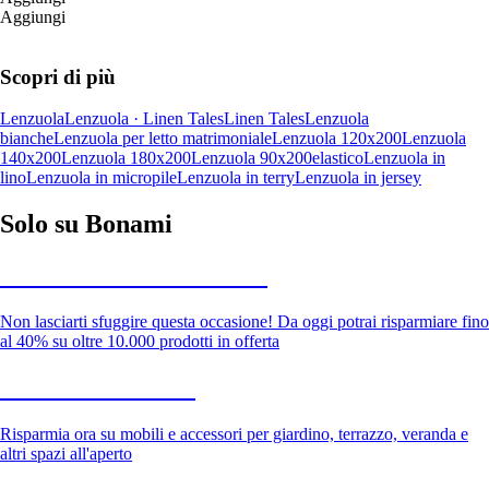
Aggiungi
Scopri di più
Lenzuola
Lenzuola · Linen Tales
Linen Tales
Lenzuola
bianche
Lenzuola per letto matrimoniale
Lenzuola 120x200
Lenzuola
140x200
Lenzuola 180x200
Lenzuola 90x200
elastico
Lenzuola in
lino
Lenzuola in micropile
Lenzuola in terry
Lenzuola in jersey
Solo su Bonami
Saldi estivi fino al -40%
Non lasciarti sfuggire questa occasione! Da oggi potrai risparmiare fino
al 40% su oltre 10.000 prodotti in offerta
Giardino in saldo
Risparmia ora su mobili e accessori per giardino, terrazzo, veranda e
altri spazi all'aperto