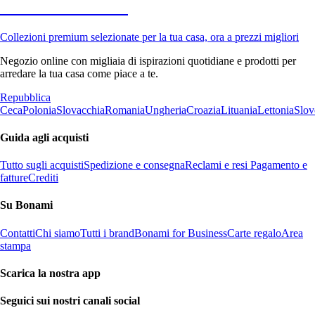
Premium in saldo
Collezioni premium selezionate per la tua casa, ora a prezzi migliori
Negozio online con migliaia di ispirazioni quotidiane e prodotti per
arredare la tua casa come piace a te.
Repubblica
Ceca
Polonia
Slovacchia
Romania
Ungheria
Croazia
Lituania
Lettonia
Slov
Guida agli acquisti
Tutto sugli acquisti
Spedizione e consegna
Reclami e resi
Pagamento e
fatture
Crediti
Su Bonami
Contatti
Chi siamo
Tutti i brand
Bonami for Business
Carte regalo
Area
stampa
Scarica la nostra app
Seguici sui nostri canali social