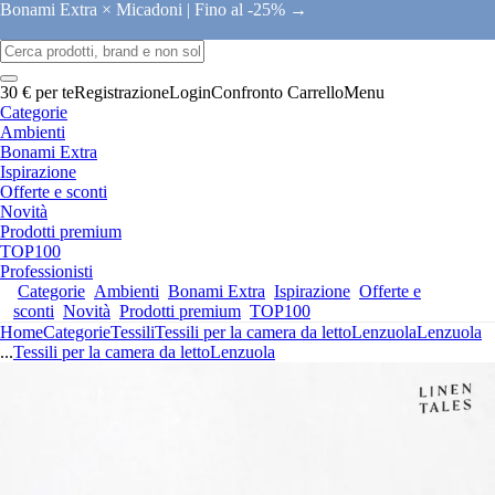
Bonami Extra × Micadoni |
Fino al -25% →
30 € per te
Registrazione
Login
Confronto
Carrello
Menu
Categorie
Ambienti
Bonami Extra
Ispirazione
Offerte e sconti
Novità
Prodotti premium
TOP100
Professionisti
Categorie
Ambienti
Bonami Extra
Ispirazione
Offerte e
sconti
Novità
Prodotti premium
TOP100
Home
Categorie
Tessili
Tessili per la camera da letto
Lenzuola
Lenzuola
...
Tessili per la camera da letto
Lenzuola