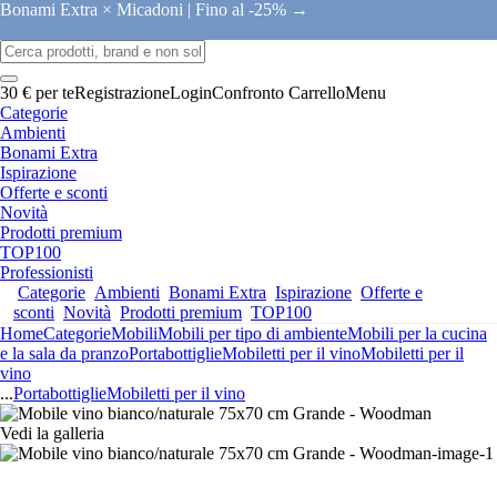
Bonami Extra × Micadoni |
Fino al -25% →
30 € per te
Registrazione
Login
Confronto
Carrello
Menu
Categorie
Ambienti
Bonami Extra
Ispirazione
Offerte e sconti
Novità
Prodotti premium
TOP100
Professionisti
Categorie
Ambienti
Bonami Extra
Ispirazione
Offerte e
sconti
Novità
Prodotti premium
TOP100
Home
Categorie
Mobili
Mobili per tipo di ambiente
Mobili per la cucina
e la sala da pranzo
Portabottiglie
Mobiletti per il vino
Mobiletti per il
vino
...
Portabottiglie
Mobiletti per il vino
Vedi la galleria