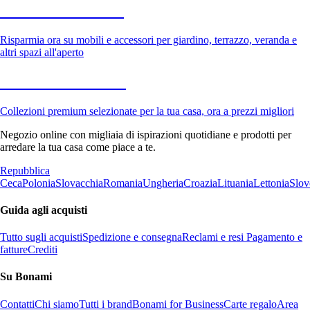
Giardino in saldo
Risparmia ora su mobili e accessori per giardino, terrazzo, veranda e
altri spazi all'aperto
Premium in saldo
Collezioni premium selezionate per la tua casa, ora a prezzi migliori
Negozio online con migliaia di ispirazioni quotidiane e prodotti per
arredare la tua casa come piace a te.
Repubblica
Ceca
Polonia
Slovacchia
Romania
Ungheria
Croazia
Lituania
Lettonia
Slov
Guida agli acquisti
Tutto sugli acquisti
Spedizione e consegna
Reclami e resi
Pagamento e
fatture
Crediti
Su Bonami
Contatti
Chi siamo
Tutti i brand
Bonami for Business
Carte regalo
Area