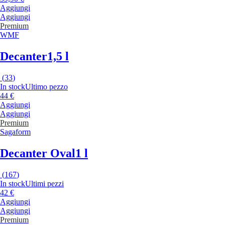
Aggiungi
Aggiungi
Premium
WMF
Decanter
1,5 l
(
33
)
In stock
Ultimo pezzo
44 €
Aggiungi
Aggiungi
Premium
Sagaform
Decanter Oval
1 l
(
167
)
In stock
Ultimi pezzi
42 €
Aggiungi
Aggiungi
Premium