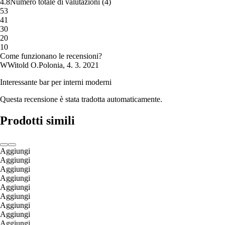
4.8
Numero totale di valutazioni
(
4
)
5
3
4
1
3
0
2
0
1
0
Come funzionano le recensioni?
W
Witold O.
Polonia
,
4. 3. 2021
Interessante bar per interni moderni
Questa recensione è stata tradotta automaticamente.
Prodotti simili
Aggiungi
Aggiungi
Aggiungi
Aggiungi
Aggiungi
Aggiungi
Aggiungi
Aggiungi
Aggiungi