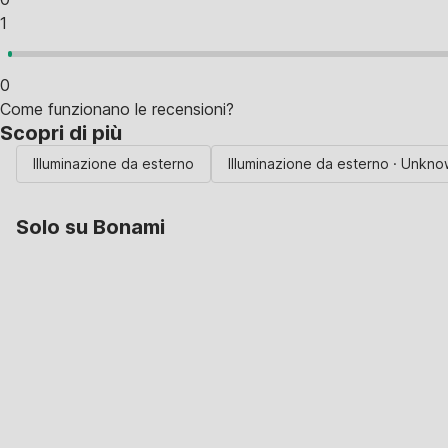
1
0
Come funzionano le recensioni?
Scopri di più
Illuminazione da esterno
Illuminazione da esterno · Unkn
Solo su Bonami
Saldi estivi fino al
-40%