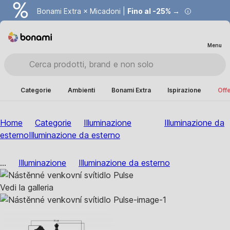
Bonami Extra × Micadoni |
Fino al -25% →
Menu
Categorie
Ambienti
Bonami Extra
Ispirazione
Offe
Home
Categorie
Illuminazione
Illuminazione da
esterno
Illuminazione da esterno
...
Illuminazione
Illuminazione da esterno
Vedi la galleria