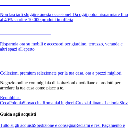
Saldi estivi fino al -40%
Non lasciarti sfuggire questa occasione! Da oggi potrai risparmiare fino
al 40% su oltre 10.000 prodotti in offerta
Giardino in saldo
Risparmia ora su mobili e accessori per giardino, terrazzo, veranda e
altri spazi all'aperto
Premium in saldo
Collezioni premium selezionate per la tua casa, ora a prezzi migliori
Negozio online con migliaia di ispirazioni quotidiane e prodotti per
arredare la tua casa come piace a te.
Repubblica
Ceca
Polonia
Slovacchia
Romania
Ungheria
Croazia
Lituania
Lettonia
Slov
Guida agli acquisti
Tutto sugli acquisti
Spedizione e consegna
Reclami e resi
Pagamento e