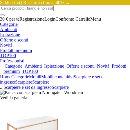
Saldi estivi |
Risparmia fino al 40% →
30 € per te
Registrazione
Login
Confronto
Carrello
Menu
Categorie
Ambienti
Ispirazione
Offerte e sconti
Novità
Prodotti premium
TOP100
Professionisti
Categorie
Ambienti
Ispirazione
Offerte e sconti
Novità
Prodotti
premium
TOP100
Home
Categorie
Mobili
Mobili contenitivi
Scarpiere e set da
ingresso
Scarpiere
Scarpiere
...
Scarpiere e set da ingresso
Scarpiere
Vedi la galleria