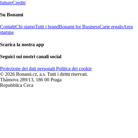
fatture
Crediti
Su Bonami
Contatti
Chi siamo
Tutti i brand
Bonami for Business
Carte regalo
Area
stampa
Scarica la nostra app
Seguici sui nostri canali social
Protezione dei dati personali
Politica dei cookie
© 2026 Bonami.cz, a.s. Tutti i diritti riservati.
Thámova 289/13, 186 00 Praga
Repubblica Ceca