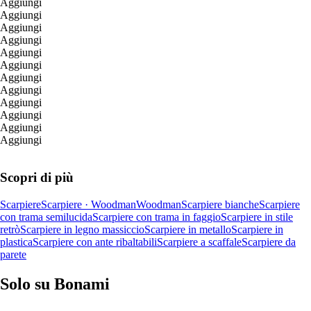
Aggiungi
Aggiungi
Aggiungi
Aggiungi
Aggiungi
Aggiungi
Aggiungi
Aggiungi
Aggiungi
Aggiungi
Aggiungi
Aggiungi
Scopri di più
Scarpiere
Scarpiere · Woodman
Woodman
Scarpiere bianche
Scarpiere
con trama semilucida
Scarpiere con trama in faggio
Scarpiere in stile
retrò
Scarpiere in legno massiccio
Scarpiere in metallo
Scarpiere in
plastica
Scarpiere con ante ribaltabili
Scarpiere a scaffale
Scarpiere da
parete
Solo su Bonami