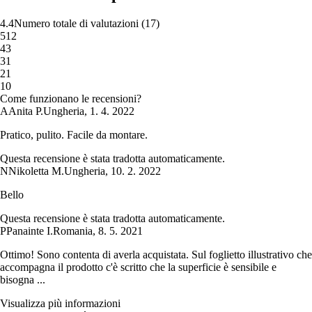
4.4
Numero totale di valutazioni
(
17
)
5
12
4
3
3
1
2
1
1
0
Come funzionano le recensioni?
A
Anita P.
Ungheria
,
1. 4. 2022
Pratico, pulito. Facile da montare.
Questa recensione è stata tradotta automaticamente.
N
Nikoletta M.
Ungheria
,
10. 2. 2022
Bello
Questa recensione è stata tradotta automaticamente.
P
Panainte I.
Romania
,
8. 5. 2021
Ottimo! Sono contenta di averla acquistata. Sul foglietto illustrativo che
accompagna il prodotto c'è scritto che la superficie è sensibile e
bisogna ...
Visualizza più informazioni