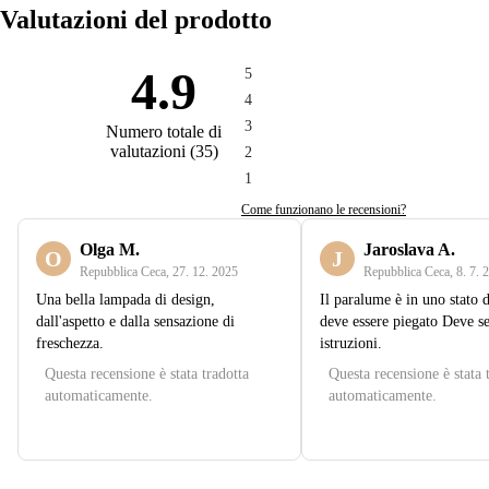
Valutazioni del prodotto
4.9
5
4
3
Numero totale di
valutazioni
(
35
)
2
1
Come funzionano le recensioni?
Olga M.
Jaroslava A.
O
J
Repubblica Ceca
,
27. 12. 2025
Repubblica Ceca
,
8. 7. 
Una bella lampada di design,
Il paralume è in uno stato d
dall'aspetto e dalla sensazione di
deve essere piegato Deve se
freschezza.
istruzioni.
Questa recensione è stata tradotta
Questa recensione è stata 
automaticamente.
automaticamente.