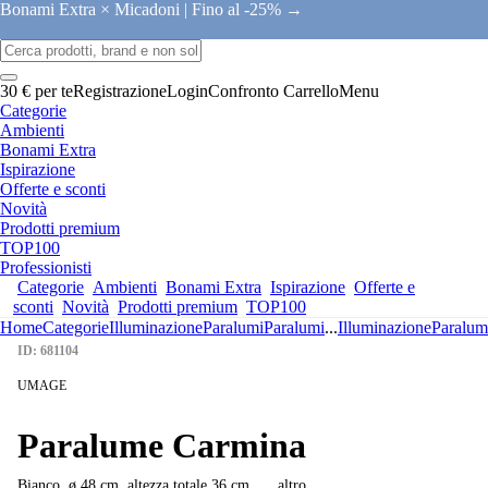
Bonami Extra × Micadoni |
Fino al -25% →
30 € per te
Registrazione
Login
Confronto
Carrello
Menu
Categorie
Ambienti
Bonami Extra
Ispirazione
Offerte e sconti
Novità
Prodotti premium
TOP100
Professionisti
Categorie
Ambienti
Bonami Extra
Ispirazione
Offerte e
sconti
Novità
Prodotti premium
TOP100
Home
Categorie
Illuminazione
Paralumi
Paralumi
...
Illuminazione
Paralum
ID: 681104
UMAGE
Paralume Carmina
Bianco, ø 48 cm, altezza totale 36 cm
, …
altro