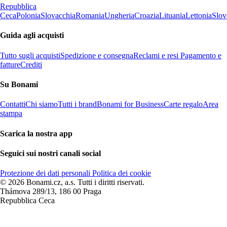
Repubblica
Ceca
Polonia
Slovacchia
Romania
Ungheria
Croazia
Lituania
Lettonia
Slov
Guida agli acquisti
Tutto sugli acquisti
Spedizione e consegna
Reclami e resi
Pagamento e
fatture
Crediti
Su Bonami
Contatti
Chi siamo
Tutti i brand
Bonami for Business
Carte regalo
Area
stampa
Scarica la nostra app
Seguici sui nostri canali social
Protezione dei dati personali
Politica dei cookie
© 2026 Bonami.cz, a.s. Tutti i diritti riservati.
Thámova 289/13, 186 00 Praga
Repubblica Ceca