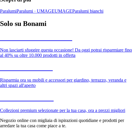
Paralumi
Paralumi · UMAGE
UMAGE
Paralumi bianchi
Solo su Bonami
Saldi estivi fino al -40%
Non lasciarti sfuggire questa occasione! Da oggi potrai risparmiare fino
al 40% su oltre 10.000 prodotti in offerta
Giardino in saldo
Risparmia ora su mobili e accessori per giardino, terrazzo, veranda e
altri spazi all'aperto
Premium in saldo
Collezioni premium selezionate per la tua casa, ora a prezzi migliori
Negozio online con migliaia di ispirazioni quotidiane e prodotti per
arredare la tua casa come piace a te.