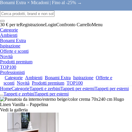
Bonami Extra × Micadoni |
Fino al -25% →
30 € per te
Registrazione
Login
Confronto
Carrello
Menu
Categorie
Ambienti
Bonami Extra
Ispirazione
Offerte e sconti
Novità
Prodotti premium
TOP100
Professionisti
Categorie
Ambienti
Bonami Extra
Ispirazione
Offerte e
sconti
Novità
Prodotti premium
TOP100
Home
Categorie
Tappeti e zerbini
Tappeti per esterni
Tappeti per esterni
...
Tappeti e zerbini
Tappeti per esterni
Vedi la galleria