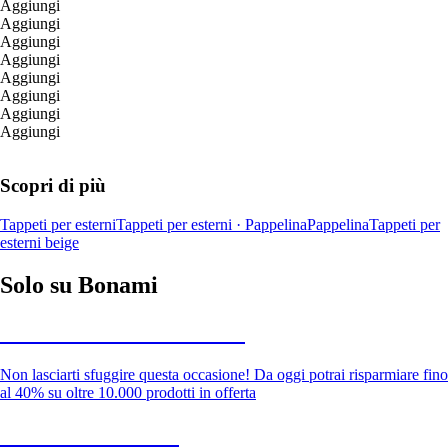
Aggiungi
Aggiungi
Aggiungi
Aggiungi
Aggiungi
Aggiungi
Aggiungi
Aggiungi
Scopri di più
Tappeti per esterni
Tappeti per esterni · Pappelina
Pappelina
Tappeti per
esterni beige
Solo su Bonami
Saldi estivi fino al -40%
Non lasciarti sfuggire questa occasione! Da oggi potrai risparmiare fino
al 40% su oltre 10.000 prodotti in offerta
Giardino in saldo