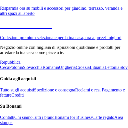
Risparmia ora su mobili e accessori per giardino, terrazzo, veranda e
altri spazi all'aperto
Premium in saldo
Collezioni premium selezionate per la tua casa, ora a prezzi migliori
Negozio online con migliaia di ispirazioni quotidiane e prodotti per
arredare la tua casa come piace a te.
Repubblica
Ceca
Polonia
Slovacchia
Romania
Ungheria
Croazia
Lituania
Lettonia
Slov
Guida agli acquisti
Tutto sugli acquisti
Spedizione e consegna
Reclami e resi
Pagamento e
fatture
Crediti
Su Bonami
Contatti
Chi siamo
Tutti i brand
Bonami for Business
Carte regalo
Area
stampa