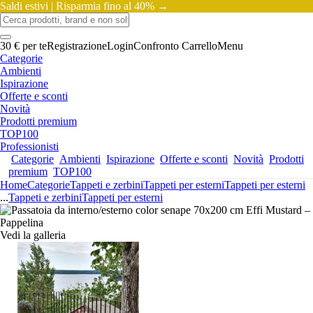
Saldi estivi |
Risparmia fino al 40% →
30 € per te
Registrazione
Login
Confronto
Carrello
Menu
Categorie
Ambienti
Ispirazione
Offerte e sconti
Novità
Prodotti premium
TOP100
Professionisti
Categorie
Ambienti
Ispirazione
Offerte e sconti
Novità
Prodotti
premium
TOP100
Home
Categorie
Tappeti e zerbini
Tappeti per esterni
Tappeti per esterni
...
Tappeti e zerbini
Tappeti per esterni
Vedi la galleria