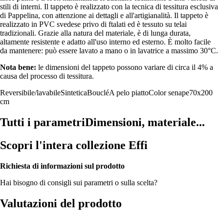
stili di interni. Il tappeto è realizzato con la tecnica di tessitura esclusiva
di Pappelina, con attenzione ai dettagli e all'artigianalità. Il tappeto è
realizzato in PVC svedese privo di ftalati ed è tessuto su telai
tradizionali. Grazie alla natura del materiale, è di lunga durata,
altamente resistente e adatto all'uso interno ed esterno. È molto facile
da mantenere: può essere lavato a mano o in lavatrice a massimo 30°C.
Nota bene:
le dimensioni del tappeto possono variare di circa il 4% a
causa del processo di tessitura.
Reversibile/lavabile
Sintetica
Bouclé
A pelo piatto
Color senape
70x200
cm
Tutti i parametri
Dimensioni, materiale...
Scopri l'intera collezione Effi
Richiesta di informazioni sul prodotto
Hai bisogno di consigli sui parametri o sulla scelta?
Valutazioni del prodotto