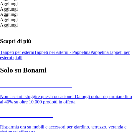
Aggiungi
Aggiungi
Aggiungi
Aggiungi
Aggiungi
Scopri di più
Tappeti per esterni
Tappeti per esterni · Pappelina
Pappelina
Tappeti per
esterni gialli
Solo su Bonami
Saldi estivi fino al -40%
Non lasciarti sfuggire questa occasione! Da oggi potrai risparmiare fino
al 40% su oltre 10.000 prodotti in offerta
Giardino in saldo
Risparmia ora su mobili e accessori per giardino, terrazzo, veranda e