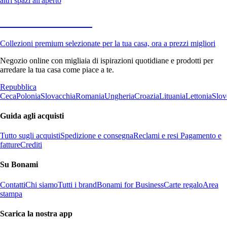
altri spazi all'aperto
Premium in saldo
Collezioni premium selezionate per la tua casa, ora a prezzi migliori
Negozio online con migliaia di ispirazioni quotidiane e prodotti per
arredare la tua casa come piace a te.
Repubblica
Ceca
Polonia
Slovacchia
Romania
Ungheria
Croazia
Lituania
Lettonia
Slov
Guida agli acquisti
Tutto sugli acquisti
Spedizione e consegna
Reclami e resi
Pagamento e
fatture
Crediti
Su Bonami
Contatti
Chi siamo
Tutti i brand
Bonami for Business
Carte regalo
Area
stampa
Scarica la nostra app