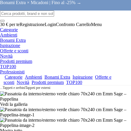
Bonami Extra × Micadoni |
Fino al -25% →
30 € per te
Registrazione
Login
Confronto
Carrello
Menu
Categorie
Ambienti
Bonami Extra
Ispirazione
Offerte e sconti
Novità
Prodotti premium
TOP100
Professionisti
Categorie
Ambienti
Bonami Extra
Ispirazione
Offerte e
sconti
Novità
Prodotti premium
TOP100
...
Tappeti e zerbini
Tappeti per esterni
Vedi la galleria
Mostra tutto