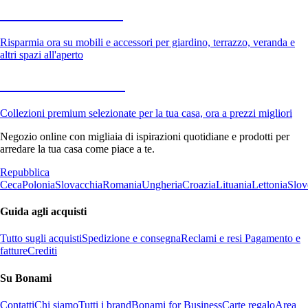
Giardino in saldo
Risparmia ora su mobili e accessori per giardino, terrazzo, veranda e
altri spazi all'aperto
Premium in saldo
Collezioni premium selezionate per la tua casa, ora a prezzi migliori
Negozio online con migliaia di ispirazioni quotidiane e prodotti per
arredare la tua casa come piace a te.
Repubblica
Ceca
Polonia
Slovacchia
Romania
Ungheria
Croazia
Lituania
Lettonia
Slov
Guida agli acquisti
Tutto sugli acquisti
Spedizione e consegna
Reclami e resi
Pagamento e
fatture
Crediti
Su Bonami
Contatti
Chi siamo
Tutti i brand
Bonami for Business
Carte regalo
Area