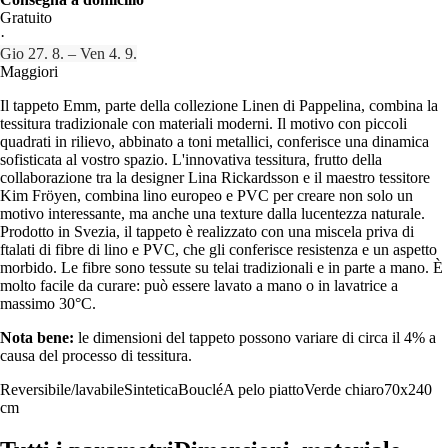
Gratuito
·
Gio 27. 8. – Ven 4. 9.
Maggiori
Il tappeto Emm, parte della collezione Linen di Pappelina, combina la
tessitura tradizionale con materiali moderni. Il motivo con piccoli
quadrati in rilievo, abbinato a toni metallici, conferisce una dinamica
sofisticata al vostro spazio. L'innovativa tessitura, frutto della
collaborazione tra la designer Lina Rickardsson e il maestro tessitore
Kim Fröyen, combina lino europeo e PVC per creare non solo un
motivo interessante, ma anche una texture dalla lucentezza naturale.
Prodotto in Svezia, il tappeto è realizzato con una miscela priva di
ftalati di fibre di lino e PVC, che gli conferisce resistenza e un aspetto
morbido. Le fibre sono tessute su telai tradizionali e in parte a mano. È
molto facile da curare: può essere lavato a mano o in lavatrice a
massimo 30°C.
Nota bene:
le dimensioni del tappeto possono variare di circa il 4% a
causa del processo di tessitura.
Reversibile/lavabile
Sintetica
Bouclé
A pelo piatto
Verde chiaro
70x240
cm