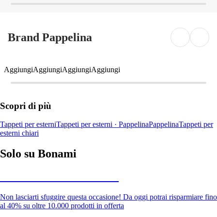
Brand Pappelina
Aggiungi
Aggiungi
Aggiungi
Aggiungi
Scopri di più
Tappeti per esterni
Tappeti per esterni · Pappelina
Pappelina
Tappeti per
esterni chiari
Solo su Bonami
Saldi estivi fino al -40%
Non lasciarti sfuggire questa occasione! Da oggi potrai risparmiare fino
al 40% su oltre 10.000 prodotti in offerta