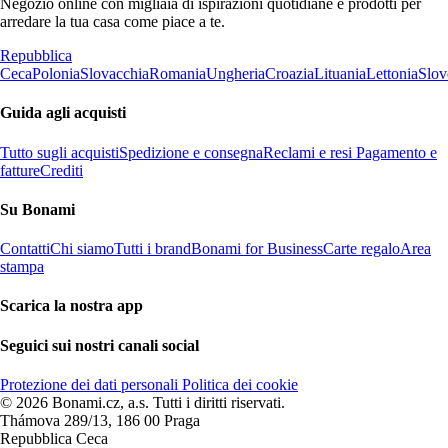
Negozio online con migliaia di ispirazioni quotidiane e prodotti per
arredare la tua casa come piace a te.
Repubblica
Ceca
Polonia
Slovacchia
Romania
Ungheria
Croazia
Lituania
Lettonia
Slov
Guida agli acquisti
Tutto sugli acquisti
Spedizione e consegna
Reclami e resi
Pagamento e
fatture
Crediti
Su Bonami
Contatti
Chi siamo
Tutti i brand
Bonami for Business
Carte regalo
Area
stampa
Scarica la nostra app
Seguici sui nostri canali social
Protezione dei dati personali
Politica dei cookie
© 2026 Bonami.cz, a.s. Tutti i diritti riservati.
Thámova 289/13, 186 00 Praga
Repubblica Ceca