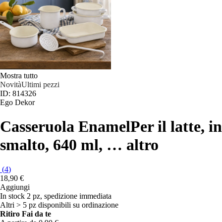
Mostra tutto
Novità
Ultimi pezzi
ID: 814326
Ego Dekor
Casseruola Enamel
Per il latte, in
smalto, 640 ml
, …
altro
(
4
)
18,90 €
Aggiungi
In stock 2 pz, spedizione immediata
Altri > 5 pz disponibili su ordinazione
Ritiro Fai da te