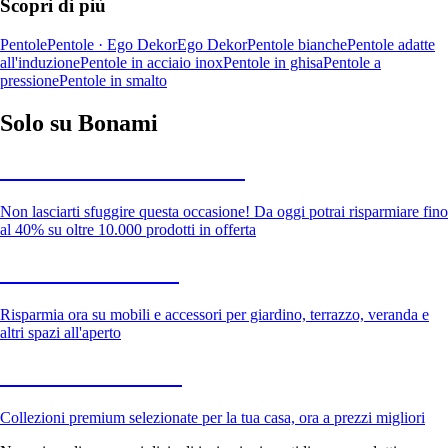
Scopri di più
Pentole
Pentole · Ego Dekor
Ego Dekor
Pentole bianche
Pentole adatte
all'induzione
Pentole in acciaio inox
Pentole in ghisa
Pentole a
pressione
Pentole in smalto
Solo su Bonami
Saldi estivi fino al -40%
Non lasciarti sfuggire questa occasione! Da oggi potrai risparmiare fino
al 40% su oltre 10.000 prodotti in offerta
Giardino in saldo
Risparmia ora su mobili e accessori per giardino, terrazzo, veranda e
altri spazi all'aperto
Premium in saldo
Collezioni premium selezionate per la tua casa, ora a prezzi migliori