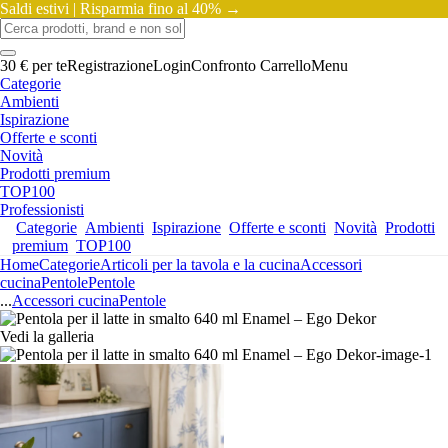
Saldi estivi |
Risparmia fino al 40% →
30 € per te
Registrazione
Login
Confronto
Carrello
Menu
Categorie
Ambienti
Ispirazione
Offerte e sconti
Novità
Prodotti premium
TOP100
Professionisti
Categorie
Ambienti
Ispirazione
Offerte e sconti
Novità
Prodotti
premium
TOP100
Home
Categorie
Articoli per la tavola e la cucina
Accessori
cucina
Pentole
Pentole
...
Accessori cucina
Pentole
Vedi la galleria