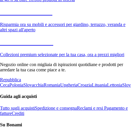
Giardino in saldo
Risparmia ora su mobili e accessori per giardino, terrazzo, veranda e
altri spazi all'aperto
Premium in saldo
Collezioni premium selezionate per la tua casa, ora a prezzi migliori
Negozio online con migliaia di ispirazioni quotidiane e prodotti per
arredare la tua casa come piace a te.
Repubblica
Ceca
Polonia
Slovacchia
Romania
Ungheria
Croazia
Lituania
Lettonia
Slov
Guida agli acquisti
Tutto sugli acquisti
Spedizione e consegna
Reclami e resi
Pagamento e
fatture
Crediti
Su Bonami