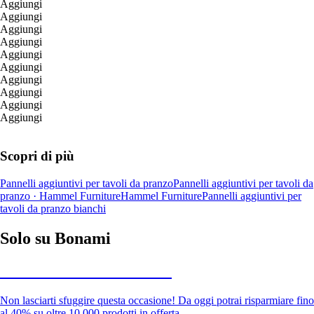
Aggiungi
Aggiungi
Aggiungi
Aggiungi
Aggiungi
Aggiungi
Aggiungi
Aggiungi
Aggiungi
Aggiungi
Scopri di più
Pannelli aggiuntivi per tavoli da pranzo
Pannelli aggiuntivi per tavoli da
pranzo · Hammel Furniture
Hammel Furniture
Pannelli aggiuntivi per
tavoli da pranzo bianchi
Solo su Bonami
Saldi estivi fino al -40%
Non lasciarti sfuggire questa occasione! Da oggi potrai risparmiare fino
al 40% su oltre 10.000 prodotti in offerta