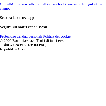
Contatti
Chi siamo
Tutti i brand
Bonami for Business
Carte regalo
Area
stampa
Scarica la nostra app
Seguici sui nostri canali social
Protezione dei dati personali
Politica dei cookie
© 2026 Bonami.cz, a.s. Tutti i diritti riservati.
Thámova 289/13, 186 00 Praga
Repubblica Ceca