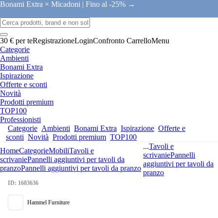
Bonami Extra × Micadoni |
Fino al -25% →
30 € per te
Registrazione
Login
Confronto
Carrello
Menu
Categorie
Ambienti
Bonami Extra
Ispirazione
Offerte e sconti
Novità
Prodotti premium
TOP100
Professionisti
Categorie
Ambienti
Bonami Extra
Ispirazione
Offerte e
sconti
Novità
Prodotti premium
TOP100
...
Tavoli e
Home
Categorie
Mobili
Tavoli e
scrivanie
Pannelli
scrivanie
Pannelli aggiuntivi per tavoli da
aggiuntivi per tavoli da
pranzo
Pannelli aggiuntivi per tavoli da pranzo
pranzo
ID: 1683636
Hammel Furniture